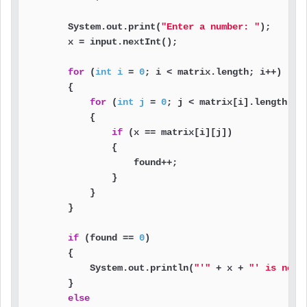
        System.out.print(
"Enter a number: "
);

        x = input.nextInt();

for
 (
int
i
=
0
; i < matrix.length; i++)

        {

for
 (
int
j
=
0
; j < matrix[i].length; j+
            {

if
 (x == matrix[i][j])

                {

                    found++;

                }

            }

        }

if
 (found == 
0
)

        {

            System.out.println(
"'"
 + x + 
"' is not 
        }

else