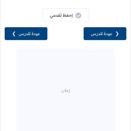
إحفظ تقدمي
❮
عودة للدرس
عودة للدرس
❯