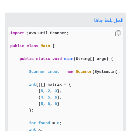
الحل بلغة جافا
import
 java.util.Scanner;

public
class
Main
 {

public
static
void
main
(String[] args)
 {

Scanner
input
=
new
Scanner
(System.in);

int
[][] matrix = {

            {
5
, 
2
, 
3
},

            {
4
, 
5
, 
6
},

            {
5
, 
8
, 
9
}

        };

int
found
=
0
;

int
 x;
