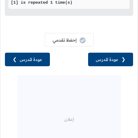
[1] is repeated 1 time(s)
إحفظ تقدمي
❮
عودة للدرس
عودة للدرس
❯