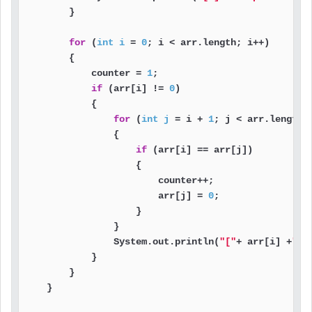
        }

for
 (
int
i
=
0
; i < arr.length; i++)

        {

            counter = 
1
;

if
 (arr[i] != 
0
)

            {

for
 (
int
j
=
 i + 
1
; j < arr.length; 
                {

if
 (arr[i] == arr[j])

                    {

                        counter++;

                        arr[j] = 
0
;

                    }

                }

                System.out.println(
"["
+ arr[i] +
"] 
            }

        }

    }
