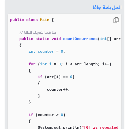
الحل بلغة جافا
public
class
Main
 {

// هنا قمنا بتعريف الدالة
public
static
void
countOccurrence
(
int
[] arr)
    {

int
counter
=
0
;

for
 (
int
i
=
0
; i < arr.length; i++)

        {

if
 (arr[i] == 
0
)

            {

                counter++;

            }

        }

if
 (counter > 
0
)

        {

            System.out.println(
"[0] is repeated "
 +