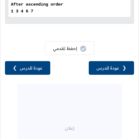
After ascending order
1 3 4 6 7
إحفظ تقدمي
❮
عودة للدرس
عودة للدرس
❯