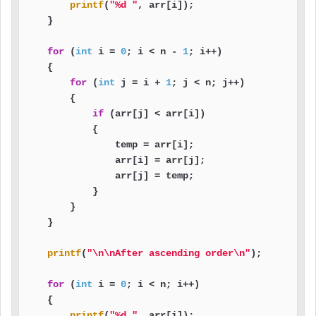
printf
(
"%d "
, arr[i]);

    }

for
 (
int
 i = 
0
; i < n - 
1
; i++)

    {

for
 (
int
 j = i + 
1
; j < n; j++)

        {

if
 (arr[j] < arr[i])

            {

                temp = arr[i];

                arr[i] = arr[j];

                arr[j] = temp;

            }

        }

    }

printf
(
"\n\nAfter ascending order\n"
);

for
 (
int
 i = 
0
; i < n; i++)

    {

printf
(
"%d "
, arr[i]);
