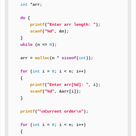
int
 *arr;

do
 {

printf
(
"Enter arr length: "
);

scanf
(
"%d"
, &n);

    }

while
 (n <= 
0
);

    arr = 
malloc
(n * 
sizeof
(
int
));

for
 (
int
 i = 
0
; i < n; i++)

    {

printf
(
"Enter arr[%d]: "
, i);

scanf
(
"%d"
, &arr[i]);

    }

printf
(
"\nCurrent order\n"
);

for
 (
int
 i = 
0
; i < n; i++)

    {
