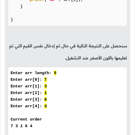
    }

}
سنحصل على النتيجة التالية في حال تم إدخال نفس القيم التي تم
تعليمها باللون الأصفر عند التشغيل.
Enter arr length:
5
Enter arr[0]:
7
Enter arr[1]:
3
Enter arr[2]:
1
Enter arr[3]:
6
Enter arr[4]:
4
Current order
7 3 1 6 4