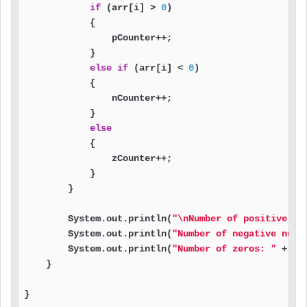
if
 (arr[i] > 
0
)

            {

                pCounter++;

            }

else
if
 (arr[i] < 
0
)

            {

                nCounter++;

            }

else
            {

                zCounter++;

            }

        }

        System.out.println(
"\nNumber of positive nu
        System.out.println(
"Number of negative numb
        System.out.println(
"Number of zeros: "
 + zCo
    }

}