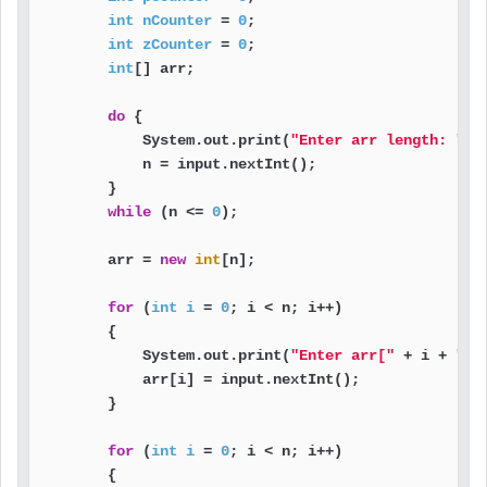
int
nCounter
=
0
;

int
zCounter
=
0
;

int
[] arr;

do
 {

            System.out.print(
"Enter arr length: "
);

            n = input.nextInt();

        }

while
 (n <= 
0
);

        arr = 
new
int
[n];

for
 (
int
i
=
0
; i < n; i++)

        {

            System.out.print(
"Enter arr["
 + i + 
"]:
            arr[i] = input.nextInt();

        }

for
 (
int
i
=
0
; i < n; i++)

        {
