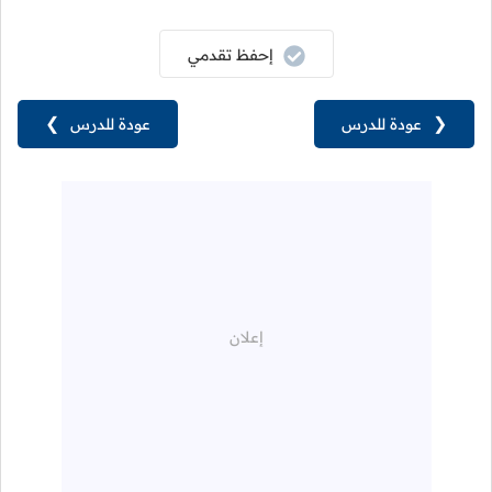
إحفظ تقدمي
❮
عودة للدرس
عودة للدرس
❯