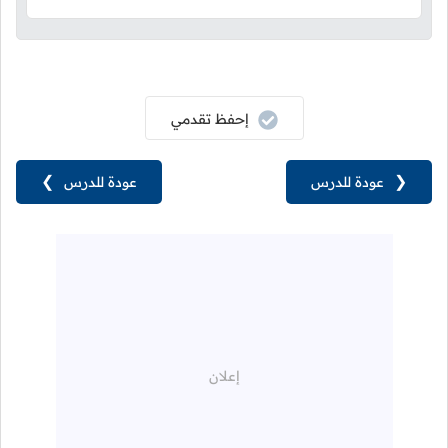
إحفظ تقدمي
❮
عودة للدرس
عودة للدرس
❯