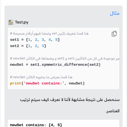
مثال
Test.py
# وضعنا فيهم أرقام صحيحة set هنا قمنا بتعريف إثنين
set1 = {
1
, 
2
, 
3
, 
4
, 
5
}

set2 = {
1
, 
2
, 
3
}

قمنا بإنشاء نسخة من القيم الغير موجودة في كل من الكائنين
newSet = set1.symmetric_difference(set2)

# newSet هنا قمنا بعرض ما يحتويه الكائن
print
(
'newSet contains:'
, newSet)
سنحصل على نتيجة مشابهة لأننا لا نعرف كيف سيتم ترتيب
العناصر.
newSet contains: {4, 5}