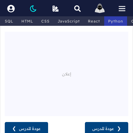
SQL
HTML
CSS
JavaScript
React
Python
❮
عودة للدرس
عودة للدرس
❯