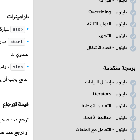
بايثون - الوراثة
بايثون -
Overriding
باراميترات
بايثون - الدوال الثابتة
عبارة 
stop
بايثون - التجريد
عبار
start
بايثون - تعدد الأشكال
تساوي
0
.
بارامي
step
برمجة متقدمة
الناتج يجب أن 
بايثون - إدخال البيانات
بايثون -
Iterators
قيمة الإرجاع
بايثون - التعابير النمطية
بايثون - معالجة الأخطاء
ترجع عدد صحي
بايثون - التعامل مع الملفات
أو ترجع عدد صحي