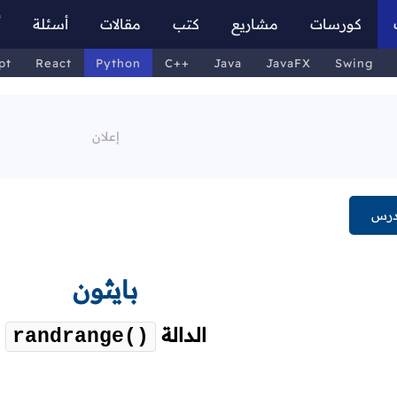
كورسات
مشاريع
كتب
مقالات
أسئلة
أ
pt
React
Python
C++
Java
JavaFX
Swing
درس
بايثون
الدالة
randrange()