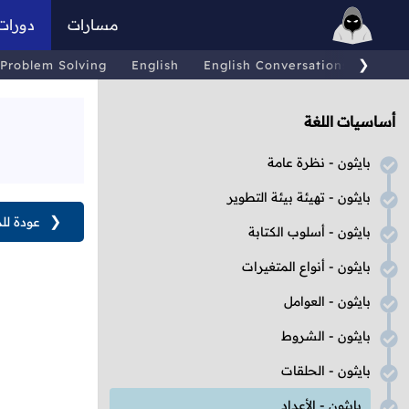
مسارات
دورات
❯
Problem Solving
English
English Conversations
Comp
أساسيات اللغة
بايثون - نظرة عامة
بايثون - تهيئة بيئة التطوير
❮
عودة لل
بايثون - أسلوب الكتابة
بايثون - أنواع المتغيرات
بايثون - العوامل
بايثون - الشروط
بايثون - الحلقات
بايثون - الأعداد