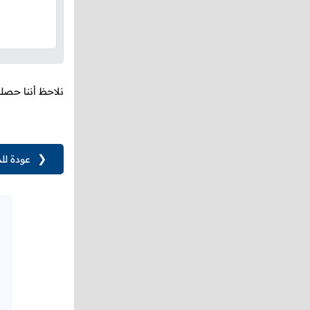
نلاحظ أننا حصلن
❮
عودة لل