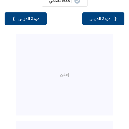
إحفظ تقدمي
❮
عودة للدرس
عودة للدرس
❯