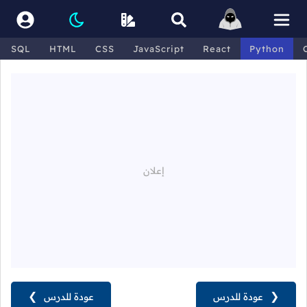
SQL
HTML
CSS
JavaScript
React
Python
❮
عودة للدرس
عودة للدرس
❯