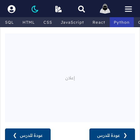
SQL
HTML
CSS
JavaScript
React
Python
❮
عودة للدرس
عودة للدرس
❯