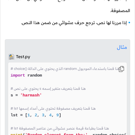
المصفوفة.
إذا مررنا لها نص، ترجع حرف عشوائي من ضمن هذا النص.
مثال
Test.py
# choice() الذي يحتوي على الدالة random هنا قمنا باستدعاء الموديول
import
 random

# يحتوي على نص s هنا قمنا بتعريف متغير إسمه
s = 
'harmash'
# lst هنا قمنا بتعريف مصفوفة تحتوي على أعداد إسمها
lst = [
1
, 
2
, 
3
, 
4
, 
9
]

# lst هنا قمنا بطباعة قيمة عنصر عشوائي من عناصر المصفوفة