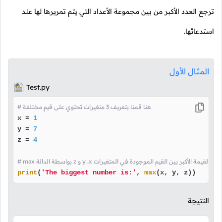
ترجع العدد الأكبر من بين مجموعة الأعداد التي يتم تمريرها لها عند
استدعائها.
المثال الأول
Test.py
# هنا قمنا بتعريف 3 متغيرات تحتوي على قيم مختلفة
x = 
1
y = 
7
z = 
4
الة z و y ،x هنا قمنا بعرض القيمة الأكبر بين القيم الموجودة في المتغيرات
print
(
'The biggest number is:'
, 
max
(x, y, z))
النتيجة