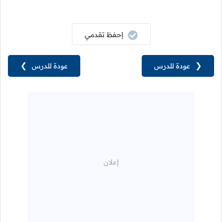
إحفظ تقدمي
❮
عودة للدرس
عودة للدرس
❯