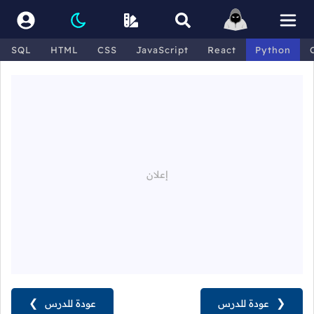
SQL
HTML
CSS
JavaScript
React
Python
❮
عودة للدرس
عودة للدرس
❯