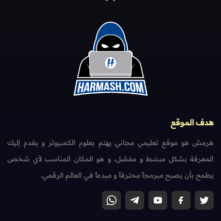
هدف الموقع
هرمش هو موقع تعليمي مجاني يهتم بعلوم الكمبيوتر و يقدم إليك
المعرفة بشكل مبسّط و مفصّل، و هو المكان المناسب لأي شخص
يطمح بأن يصبح مبرمجاً محترفاً و مبدعاً في العالم الرقمي.