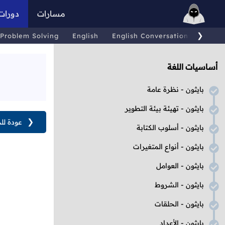
مسارات
دورات
❯
Problem Solving
English
English Conversations
Comp
أساسيات اللغة
بايثون - نظرة عامة
بايثون - تهيئة بيئة التطوير
❮
عودة لل
بايثون - أسلوب الكتابة
بايثون - أنواع المتغيرات
بايثون - العوامل
بايثون - الشروط
بايثون - الحلقات
بايثون - الأعداد