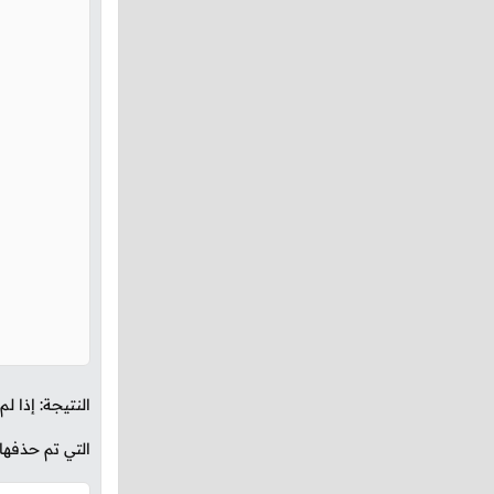
النتيجة: إذا 
التي تم حذفها 