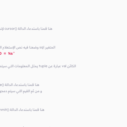
# يسمح لنا بالتعامل مع قاعدة البيانات cursor لإنشاء كائن cursor() هنا قمنا باستدعاء الدالة
# 'employee' وضعنا فيه نص الإستعلام الذي يقضي بحذف سطر واحد من الجدول sql المتغير
D = %s'
# sql يمثل المعلومات التي سيتم دمجها مع الإستعلام الذي قمنا بتجهيزه في الكائن tuple عبارة عن val الكائن
# sql و تمرير نص الإستعلام المخزن في المتغير execute() هنا قمنا باستدعاء الدالة
# val و من ثم القيم التي سيتم د
# لحفظ التغيرات التي تم إجراءها في قاعدة البيانات commit() هنا قمنا باستدعاء الدالة