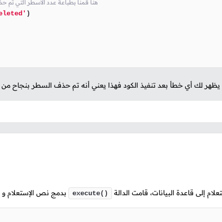
# هنا قمنا بطباعة عدد الأسطر التي تم ح
eleted'
)

لم يظهر لك أي خطأ بعد تنفيذ الكود فهذا يعني أنه تم حذف السطر بنجاح من
علام إلى قاعدة البيانات، قامت الدالة
بدمج نص الإستعلام و الق
execute()