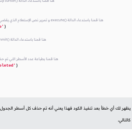
# يسمح لنا بالتعامل مع قاعدة البيانات cursor لإنشاء كائن cursor() هنا قمنا باستدعاء الدالة
# 'employee' و تمرير نص الإستعلام الذي يقضي بحذف كل الأسطر الموجودة في الجدول execute() هنا قمنا باستدعاء الدالة
e'
)

# لحفظ التغيرات التي تم إجراءها في قاعدة البيانات commit() هنا قمنا باستدعاء الدالة
# هنا قمنا بطباعة عدد الأسطر التي تم ح
eleted'
)

لم يظهر لك أي خطأ بعد تنفيذ الكود فهذا يعني أنه تم حذف كل أسطر الجدول
كالتالي.