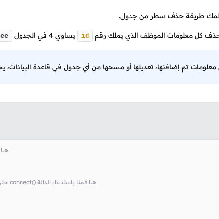
يعلمك طريقة حذف سطر من جدول.
بحذف كل معلومات الموظف الذي يملك رقم
يساوي
4
في الجدول
yee
id
معلومات تم إضافتها، تعديلها أو مسحها من أي جدول في قاعدة البيانات، يج
# tor
# MySQL حتى ترجع كائن يسمح لنا بالإتصال بقواعد بيانات connect() هنا قمنا باستدعاء الدالة