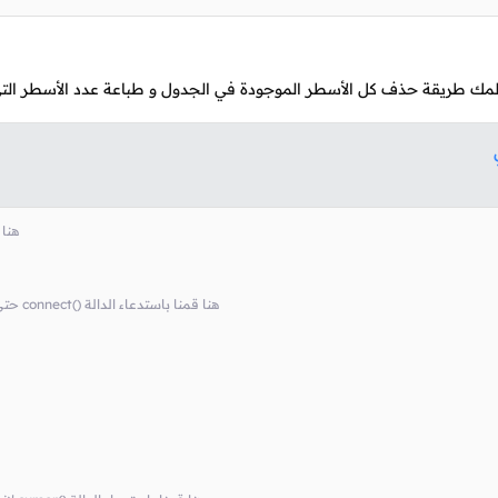
يعلمك طريقة حذف كل الأسطر الموجودة في الجدول و طباعة عدد الأسطر التي
# tor
# MySQL حتى ترجع كائن يسمح لنا بالإتصال بقواعد بيانات connect() هنا قمنا باستدعاء الدالة