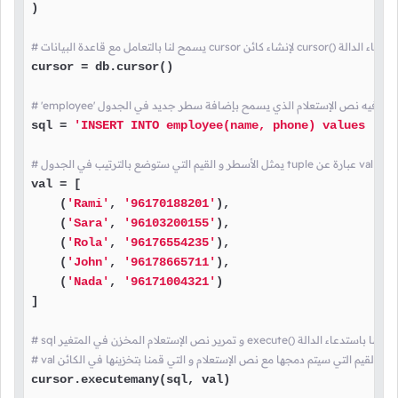
)

cur لإنشاء كائن cursor() هنا قمنا باستدعاء الدالة
cursor = db.cursor()

sql = 
'INSERT INTO employee(name, phone) values (%s
 القيم التي ستوضع بالترتيب في الجدول tuple عبارة عن val الكائن
val = [

    (
'Rami'
, 
'96170188201'
),

    (
'Sara'
, 
'96103200155'
),

    (
'Rola'
, 
'96176554235'
),

    (
'John'
, 
'96178665711'
),

    (
'Nada'
, 
'96171004321'
)

]

و تمرير نص الإستعلام المخزن في المتغير execute() هنا قمنا باستدعاء الدالة
v و من ثم القيم التي سيتم دمجها مع نص الإستعلام و التي قمنا بتخزينها في الكائن
cursor.executemany(sql, val)
