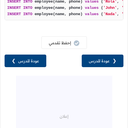
INSERT
INTO
 employee(name, phone) 
values
 (
'Rola'
, 
'9
INSERT
INTO
 employee(name, phone) 
values
 (
'John'
, 
'9
INSERT
INTO
 employee(name, phone) 
values
 (
'Nada'
, 
'9
إحفظ تقدمي
❮
عودة للدرس
عودة للدرس
❯