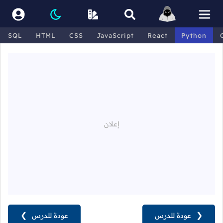
SQL
HTML
CSS
JavaScript
React
Python
❮
عودة للدرس
عودة للدرس
❯