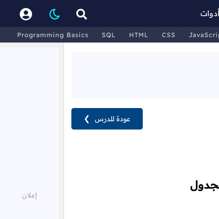
دوات
Programming Basics
SQL
HTML
CSS
JavaScri
عودة للدرس
❯
لجدول