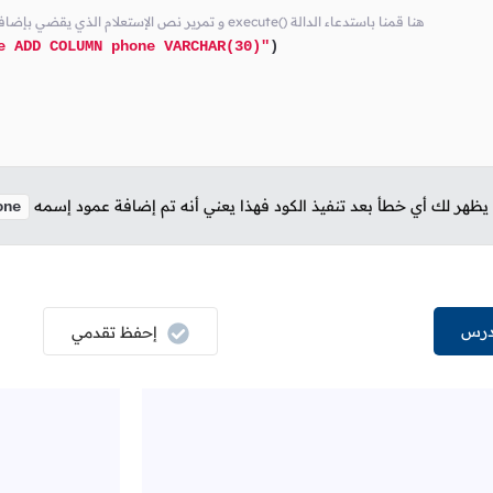
# 'employee' في الجدول 'phone' و تمرير نص الإستعلام الذي يقضي بإضافة عامود جديد إسمه execute() هنا قمنا باستدعاء الدالة
e ADD COLUMN phone VARCHAR(30)"
)

لم يظهر لك أي خطأ بعد تنفيذ الكود فهذا يعني أنه تم إضافة عمود إسمه
one
درس
إحفظ تقدمي