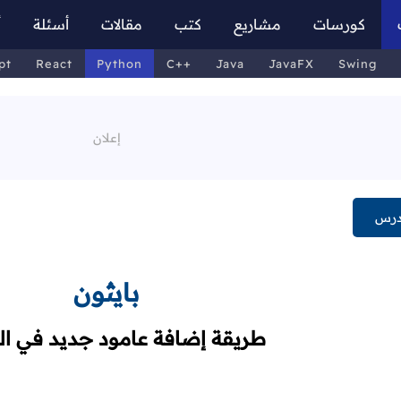
كورسات
مشاريع
كتب
مقالات
أسئلة
أ
pt
React
Python
C++
Java
JavaFX
Swing
درس
بايثون
طريقة إضافة عامود جديد في ا