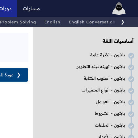
مسارات
دورات
❯
Problem Solving
English
English Conversations
Comp
أساسيات اللغة
بايثون - نظرة عامة
بايثون - تهيئة بيئة التطوير
❮
عودة لل
بايثون - أسلوب الكتابة
بايثون - أنواع المتغيرات
بايثون - العوامل
بايثون - الشروط
بايثون - الحلقات
بايثون - الأعداد