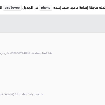
يعلمك طريقة إضافة عامود جديد إسمه
في الجدول
ال
employee
phone
# 'company' حتى ترجع كائن يسمح لنا بالإتصال بقاعدة البيانات connect() هنا قمنا باستدعاء الدالة
# يسمح لنا بالتعامل مع قاعدة البيانات cursor لإنشاء كائن cursor() هنا قمنا باستدعاء الدالة