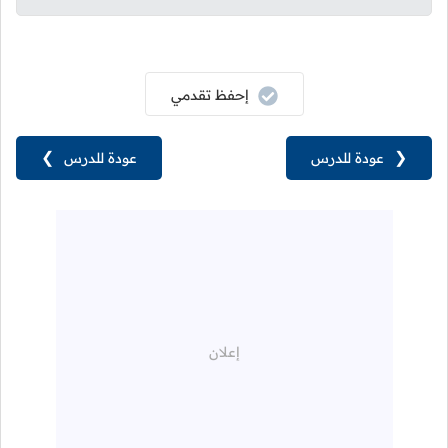
إحفظ تقدمي
❮
عودة للدرس
عودة للدرس
❯