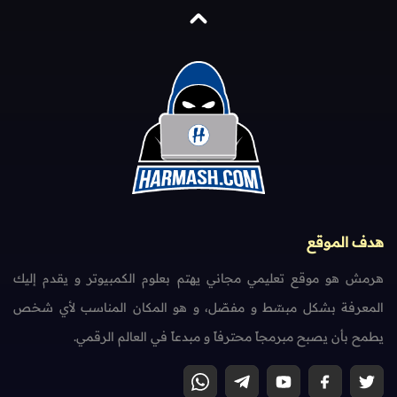
هدف الموقع
هرمش هو موقع تعليمي مجاني يهتم بعلوم الكمبيوتر و يقدم إليك
المعرفة بشكل مبسّط و مفصّل، و هو المكان المناسب لأي شخص
يطمح بأن يصبح مبرمجاً محترفاً و مبدعاً في العالم الرقمي.