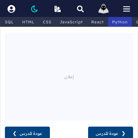
SQL
HTML
CSS
JavaScript
React
Python
❮
عودة للدرس
عودة للدرس
❯