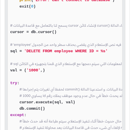
print
(
"Error: Can't connect to database"
)

    exit(
0
)

cur لإنشاء كائن cursor() هنا قمنا باستدعاء الدالة
cursor = db.cursor()

sql = 
'DELETE FROM employee WHERE ID = %s'
val = (
'1000'
,)

try
:

    cursor.execute(sql, val)

except
:

# في حال حدوث خطأ أثناء تنفيذ الإستعلام, سيتم طباعة أنه قد حدث خطأ