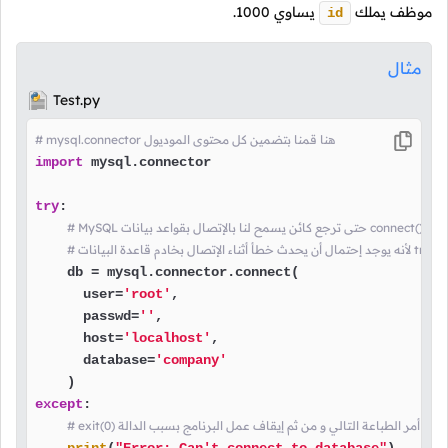
موظف يملك
يساوي
1000
.
id
مثال
Test.py
# mysql.connector هنا قمنا بتضمين كل محتوى الموديول
import
 mysql.connector

try
:

 باستدعاء الدالة
خل بلوك
    db = mysql.connector.connect(

      user=
'root'
,

      passwd=
''
,

      host=
'localhost'
,

      database=
'company'
except
:

م تنفيذ أمر الطباعة التالي و من ثم إيقاف عمل البرنامج بسبب الدالة