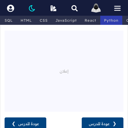
SQL
HTML
CSS
JavaScript
React
Python
❮
عودة للدرس
عودة للدرس
❯