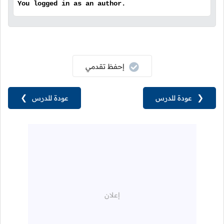
You logged in as an author.
إحفظ تقدمي
❮
عودة للدرس
عودة للدرس
❯