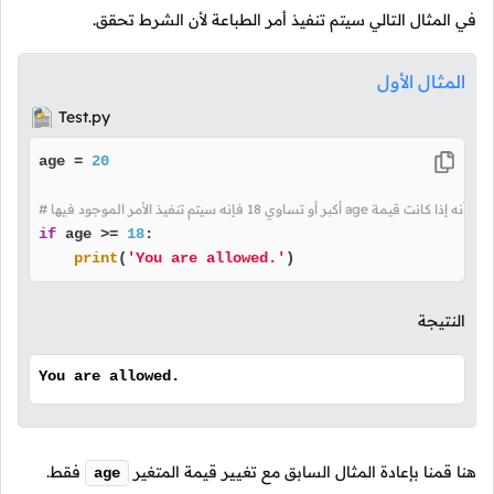
في المثال التالي سيتم تنفيذ أمر الطباعة لأن الشرط تحقق.
المثال الأول
Test.py
age = 
20
يذ الأمر الموجود فيها age هذا الشرط يعني أنه إذا كانت قيمة
if
 age >= 
18
:

print
(
'You are allowed.'
)
النتيجة
You are allowed.
هنا قمنا بإعادة المثال السابق مع تغيير قيمة المتغير
فقط.
age