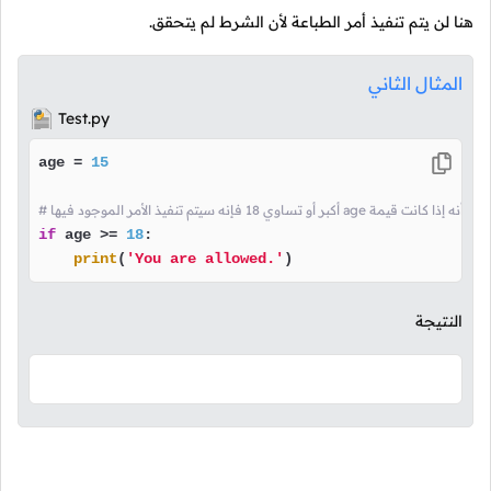
هنا لن يتم تنفيذ أمر الطباعة لأن الشرط لم يتحقق.
المثال الثاني
Test.py
age = 
15
يذ الأمر الموجود فيها age هذا الشرط يعني أنه إذا كانت قيمة
if
 age >= 
18
:

print
(
'You are allowed.'
)
النتيجة