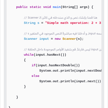
public
static
void
main
(String[] args)
 {

// Scanner هنا قمنا بإنشاء نص و الذي سندخله في كائن الـ
String
s
=
"Simple math operation: 2 + 3 = 
Scanner
input
=
new
Scanner
(s);

while
(input.hasNext())

        {

if
(input.hasNextDouble())

                System.out.println(input.nextDouble
else
                System.out.println(input.next());

        }

    }

}