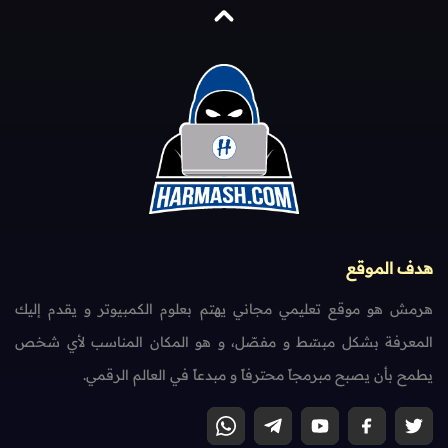
هدف الموقع
هرمش هو موقع تعليمي مجاني يهتم بعلوم الكمبيوتر و يقدم إليك
المعرفة بشكل مبسّط و مفصّل، و هو المكان المناسب لأي شخص
يطمح بأن يصبح مبرمجاً محترفاً و مبدعاً في العالم الرقمي.