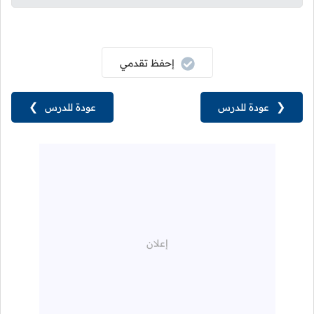
إحفظ تقدمي
❮
عودة للدرس
عودة للدرس
❯