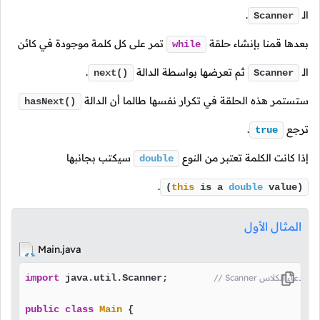
الـ
.
Scanner
بعدها قمنا بإنشاء حلقة
تمر على كل كلمة موجودة في كائن
while
الـ
ثم تعرضها بواسطة الدالة
.
next()
Scanner
ستستمر هذه الحلقة في تكرار نفسها طالما أن الدالة
hasNext()
ترجع
.
true
إذا كانت الكلمة تعتبر من النوع
سيكتب بجانبها
double
.
(
this
is a
double
value)
المثال الأول
Main.java
نا قمنا باستدعاء الكلاس
 java.util.Scanner;        
import
public
class
Main
 {
