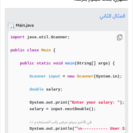
المثال الثاني
Main.java
import
 java.util.Scanner;                          
public
class
Main
 {

public
static
void
main
(String[] args)
 {

Scanner
input
=
new
Scanner
(System.in);    
double
 salary;                             
        System.out.print(
"Enter your salary: "
);   
        salary = input.nextDouble();               
// في الأخير سيتم عرض راتب المستخدم
        System.out.println(
"\n----------- User Info