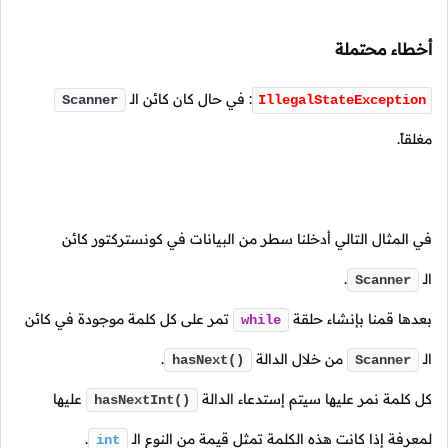
أخطاء محتملة
: في حال كان كائن
الـ
Scanner
IllegalStateException
مغلقاً.
في المثال التالي أدخلنا سطر من البيانات في كونستركتور كائن
الـ
.
Scanner
بعدها قمنا بإنشاء حلقة
تمر على كل كلمة موجودة في كائن
while
الـ
من خلال الدالة
.
hasNext()
Scanner
كل كلمة نمر عليها سيتم إستدعاء الدالة
عليها
hasNextInt()
لمعرفة إذا كانت هذه الكلمة تمثل قيمة من النوع
الـ
.
int