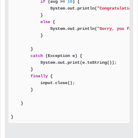
if
 (avg >= 
10
) {                       
                System.out.println(
"Congratulation,
            }

else
 {                                 
                System.out.println(
"Sorry, you fail
            }

        }

catch
 (Exception e) {                      
            System.out.print(e.toString());

        }

finally
 {                                  
            input.close();

        }

    }

}