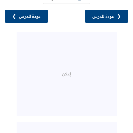
❮
عودة للدرس
عودة للدرس
❯