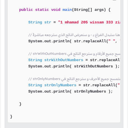
public
static
void
main
(String[] args)
 {

String
str
=
"1 mhamad 205 wissam 333 ziad 
// هنا ستبدل الفراغ بـ - و سنعرض الناتج الذي سترجعه مباشرةً
        System.out.println( str.replaceAll(
" "
, 
"-"
م بلا شيء, أي ستمسح جميع الأرقام و سترجع الناتج في
String
strWithOutNumbers
=
 str.replaceAll(
"
        System.out.println( strWithOutNumbers );

حرف بلا شيء, أي ستمسح جميع الأحرف و سترجع الناتج في
String
strOnlyNumbers
=
 str.replaceAll(
"[a-
        System.out.println( strOnlyNumbers );

    }

}