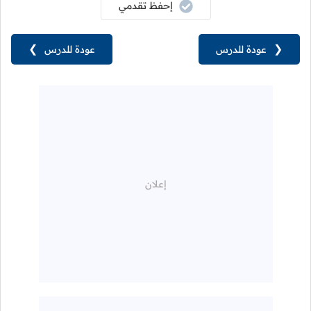
إحفظ تقدمي
❮
عودة للدرس
عودة للدرس
❯