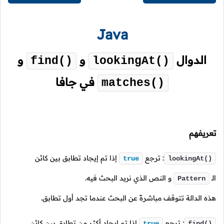
Java
الدوال
و
و
find()
lookingAt()
في جافا
matches()
تعريفهم
: ترجع
إذا تم إيجاد تطابق بين كائن
true
lookingAt()
الـ
و النص الذي نريد البحث فيه.
Pattern
هذه الدالة تتوقف مباشرةً عن البحث عندما تجد أول تطابق.
: ترجع
إذا تم إيجاد أكثر من تطابق بين كائن
true
find()