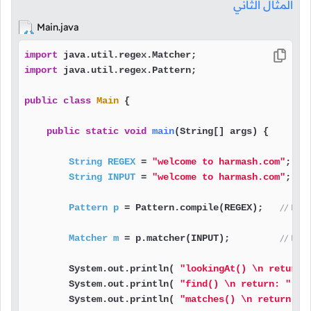
المثال الثاني
Main.java
import
import
 java.util.regex.Pattern;

public
class
Main
 {

public
static
void
main
(String[] args)
 {

String
REGEX
=
"welcome to harmash.com"
;   
String
INPUT
=
"welcome to harmash.com"
;   
Pattern
p
=
 Pattern.compile(REGEX);   
Matcher
m
=
 p.matcher(INPUT);         
        System.out.println( 
"lookingAt() \n return:
        System.out.println( 
"find() \n return: "
   
        System.out.println( 
"matches() \n return: "