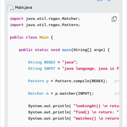
Main.java
import
import
 java.util.regex.Pattern;

public
class
Main
 {

public
static
void
main
(String[] args)
 {

String
REGEX
=
"java"
;                     
String
INPUT
=
"java language, java is free
Pattern
p
=
 Pattern.compile(REGEX);   
Matcher
m
=
 p.matcher(INPUT);         
        System.out.println( 
"lookingAt() \n return:
        System.out.println( 
"find() \n return: "
   
        System.out.println( 
"matches() \n return: "