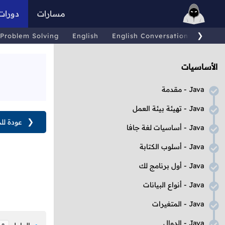
مسارات
دورات
❯
Problem Solving
English
English Conversations
Comp
الأساسيات
Java
- مقدمة
Java
- تهيئة بيئة العمل
❮
عودة لل
Java
- أساسيات لغة جافا
Java
- أسلوب الكتابة
Java
- أول برنامج لك
Java
- أنواع البيانات
Java
- المتغيرات
Java
- الدوال