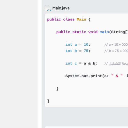
Main.java
public
class
Main
 {

public
static
void
main
(String[
int
a
=
10
;      
// a = 10 = 
int
b
=
75
;      
// b = 75 = 
تيجة التشغيل
 a & b;   
=
c
int
        System.out.print(a+ 
" & "
 +
    }

}