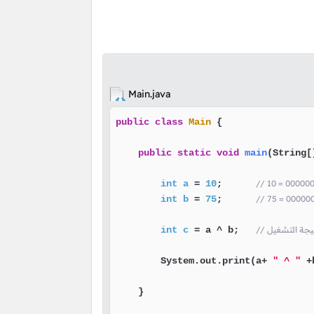
Main.java
public
class
Main
 {

public
static
void
main
(String[
int
a
=
10
;      
// 10 = 0000
int
b
=
75
;      
// 75 = 0000
تيجة التشغيل
 a ^ b;   
=
c
int
        System.out.print(a+ 
" ^ "
 +
    }
