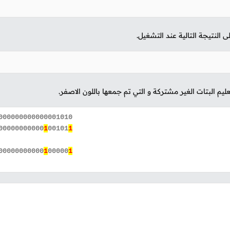
لنتيجة التالية عند التشغيل.
ليم البتات الغير مشتركة و التي تم جمعها باللون الاصفر.
000000000000001010
00000000000
1
00101
1
00000000000
1
00000
1