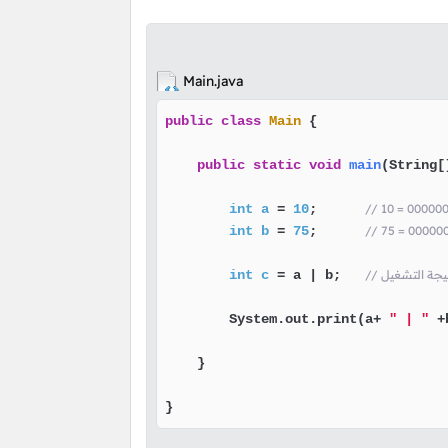
Main.java
public
class
Main
 {

public
static
void
main
(String[
int
a
=
10
;      
// 10 = 0000
int
b
=
75
;      
// 75 = 0000
تيجة التشغيل
 a | b;   
=
c
int
        System.out.print(a+ 
" | "
 +
    }

}