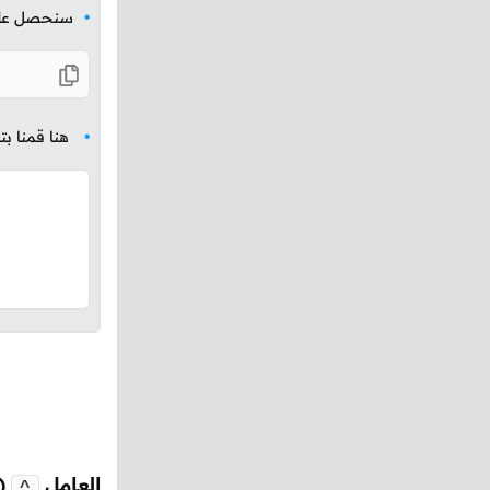
سنحصل على ا
هنا قمنا بت
العامل
(
^