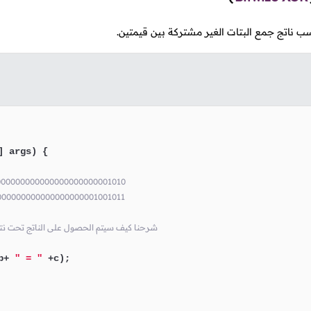
 ناتج جمع البتات الغير مشتركة بين قيمتين.
] args)
 {

0000000000000000000000001010
0000000000000000000001001011
// شرحنا كيف سيتم الحصول على الناتج تحت ن
b+ 
" = "
 +c);
