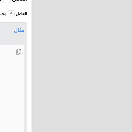
العامل
يحسب
^
مثال