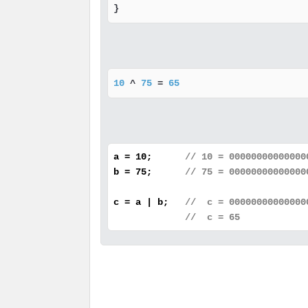
}
10
 ^ 
75
 = 
65
a = 10;
// 10 = 00000000000000
b = 75;
// 75 = 00000000000000
c = a | b;
// c = 00000000000000
// c = 65