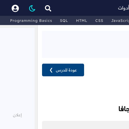
دوات
Programming Basics
SQL
HTML
CSS
JavaScri
عودة للدرس
❯
افا