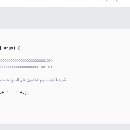
] args)
 {

0000000000000000000000001010
0000000000000000000001001011
// شرحنا كيف سيتم الحصول على الناتج تحت ن
b+ 
" = "
 +c);
