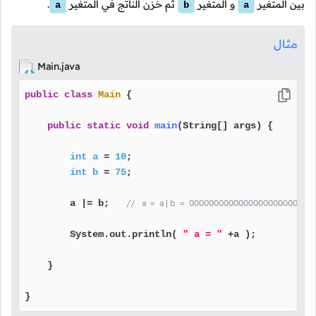
بين المتغير
و المتغير
ثم خزن الناتج في المتغير
.
a
b
a
مثال
Main.java
public
class
Main
 {

public
static
void
main
(String[] args)
 {

int
a
=
10
;

int
b
=
75
;

        a |= b;   
//   a  =  a | b  =  00000000000000000000000
        System.out.println( 
" a = "
 +a );

    }

}