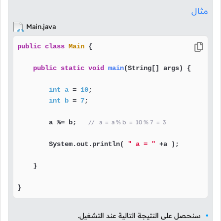
مثال
Main.java
public
class
Main
 {

public
static
void
main
(String[] args)
 {

int
a
=
10
;

int
b
=
7
;

        a %= b;   
//   a  =  a % b  =  10 % 7  =  3
        System.out.println( 
" a = "
 +a );

    }

}
سنحصل على النتيجة التالية عند التشغيل.