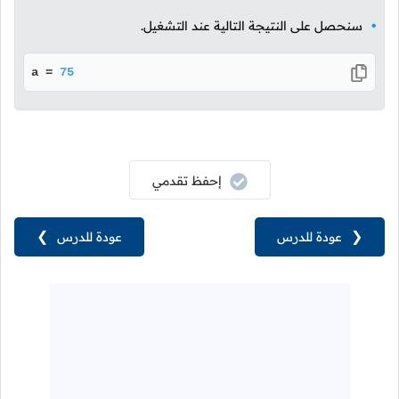
سنحصل على النتيجة التالية عند التشغيل.
a = 
75
إحفظ تقدمي
❮
عودة للدرس
عودة للدرس
❯