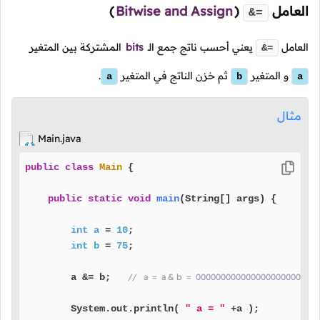
العامل
(
Bitwise and Assign
)
&=
العامل
يعني أحسب ناتج جمع الـ
bits
المشتركة بين المتغير
&=
و المتغير
ثم خزن الناتج في المتغير
.
a
b
a
مثال
Main.java
public
class
Main
 {

public
static
void
main
(String[] args)
 {

int
a
=
10
;

int
b
=
75
;

        a &= b;   
//   a  =  a & b  =  0000000000000000000000
        System.out.println( 
" a = "
 +a );
