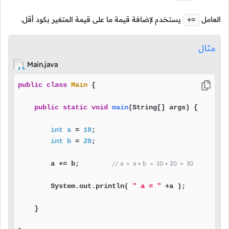
العامل
يستخدم لإضافة قيمة ما على قيمة المتغير بكود أقل.
+=
مثال
Main.java
public
class
Main
 {

public
static
void
main
(String[] args)
 {

int
a
=
10
;

int
b
=
20
;

        a += b;        
// a  =  a + b  =  10 + 20  =  30
        System.out.println( 
" a = "
 +a );

    }
