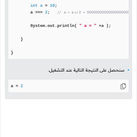
int
a
=
10
;

        a >>= 
2
;   
//   a  =  a >> 2  =  000000000000000000000
        System.out.println( 
" a = "
 +a );

    }

}
سنحصل على النتيجة التالية عند التشغيل.
a = 
2