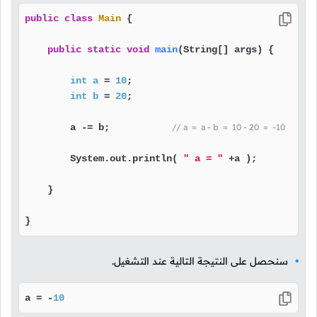
public
class
Main
 {

public
static
void
main
(String[] args)
 {

int
a
=
10
;

int
b
=
20
;

        a -= b;           
// a  =  a - b  =  10 - 20  =  -10
        System.out.println( 
" a = "
 +a );

    }

}
سنحصل على النتيجة التالية عند التشغيل.
a = -
10