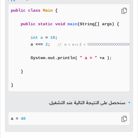
public
class
Main
 {

public
static
void
main
(String[] args)
 {

int
a
=
10
;

        a <<= 
2
;   
//   a  =  a << 2  =  000000000000000000000
        System.out.println( 
" a = "
 +a );

    }

}
سنحصل على النتيجة التالية عند التشغيل.
a = 
40