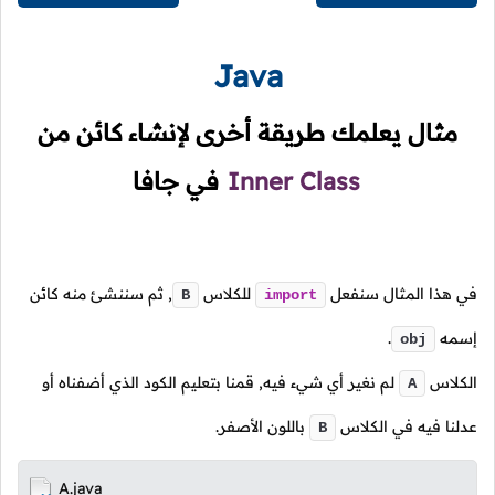
Java
مثال يعلمك طريقة أخرى لإنشاء كائن من
Inner Class
في جافا
في هذا المثال سنفعل
للكلاس
,
ثم سننشئ منه كائن
B
import
إسمه
.
obj
الكلاس
لم نغير أي شيء فيه, قمنا بتعليم الكود الذي أضفناه أو
A
عدلنا فيه في الكلاس
باللون الأصفر.
B
A.java