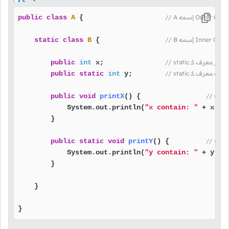
public
class
A
 {                    
static
class
B
 {                
public
int
 x;               
public
static
int
 y;        
public
void
printX
()
 {                
            System.out.println(
"x contain: "
 + x);

        }

public
static
void
printY
()
 {         
            System.out.println(
"y contain: "
 + y);

        }

    }

}