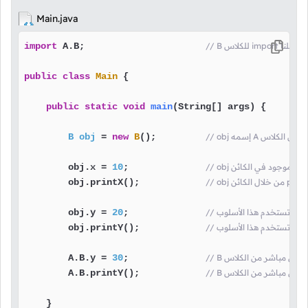
Main.java
B للكلاس import هنا فعلنا
 A.B;                      
import
public
class
Main
 {

public
static
void
main
(String[] args)
 {

B
obj
=
new
B
();         
ر
;              
10
        obj.x = 
        obj.printX();            
        obj.y = 
20
;              
        obj.printY();            
        A.B.y = 
30
;              
        A.B.printY();            
    }
