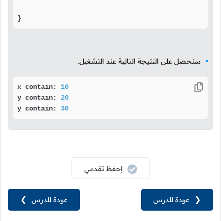
}
سنحصل على النتيجة التالية عند التشغيل.
x contain: 
10
y contain: 
20
y contain: 
30
إحفظ تقدمي
❮
عودة للدرس
عودة للدرس
❯