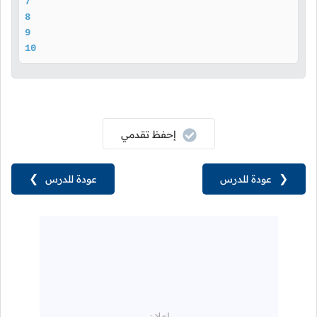
7
8
9
10
إحفظ تقدمي
❮
عودة للدرس
عودة للدرس
❯