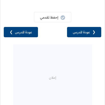
إحفظ تقدمي
❮
عودة للدرس
عودة للدرس
❯