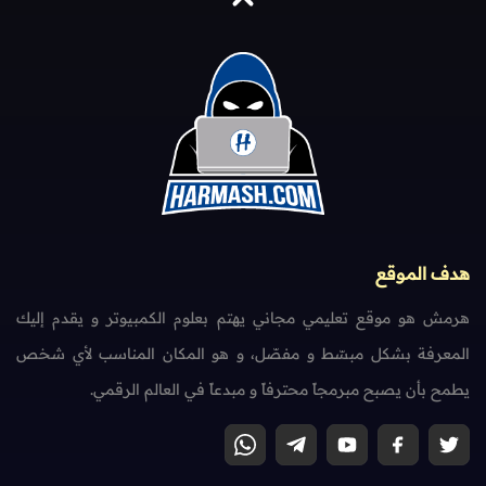
هدف الموقع
هرمش هو موقع تعليمي مجاني يهتم بعلوم الكمبيوتر و يقدم إليك
المعرفة بشكل مبسّط و مفصّل، و هو المكان المناسب لأي شخص
يطمح بأن يصبح مبرمجاً محترفاً و مبدعاً في العالم الرقمي.