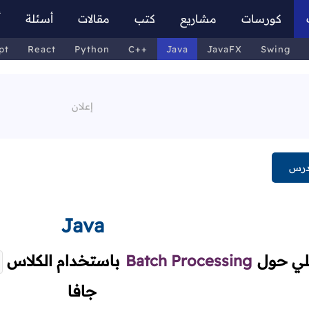
كورسات
مشاريع
كتب
مقالات
أسئلة
أ
pt
React
Python
C++
Java
JavaFX
Swing
درس
Java
لي حول
Batch Processing
باستخدام الكلاس
جافا