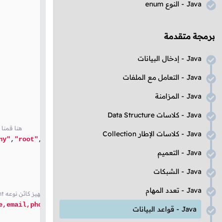
Java
- النوع
enum
برمجة متقدمة
Java
- إدخال البيانات
Java
- التعامل مع الملفات
Java
- المزامنة
Java
- كلاسات
Data Structure
// و الذي سنستخدمه لتحديد المعلوما
Java
- كلاسات الإطار
Collection
ny"
,
"root"
,
"password"
);

Java
- التعميم
Java
- الشبكات
Java
- تعدد المهام
// و الذي سنستخدمه لإرسال إستعلامات إلى قاعدة البيانات بناءاً على المعلومات التي يدخلها المستخدم PreparedStatement هنا قمنا بتجهيز كائن نوعه
e,email,phone) VALUES(?,?,?,?)"
);

Java
- قواعد البيانات