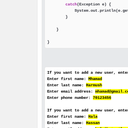
catch
(Exception e) {

            System.out.println(e.get
        }

    }

}
If you want to add a new user, ent
Enter first name:
Mhamad
Enter last name:
Harmush
Enter email address:
mhamad@gmail.c
Enter phone number:
70123456
If you want to add a new user, ent
Enter first name:
Hala
Enter last name:
Hassan