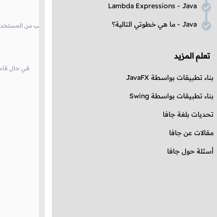
Lambda Expressions
-
Java
Java
- ما هي خطوتي التالية؟
// في كل مرة يريد فيها إدخال بيانات موظف جديد. في حال أدخل حرف آخر لن يطلب من
تعلم المزيد
// سيطلب منه إدخال معلومات الموظف و
بناء تطبيقات بواسطة
JavaFX
بناء تطبيقات بواسطة
Swing
تحديات بلغة جافا
مقالات عن جافا
أسئلة حول جافا