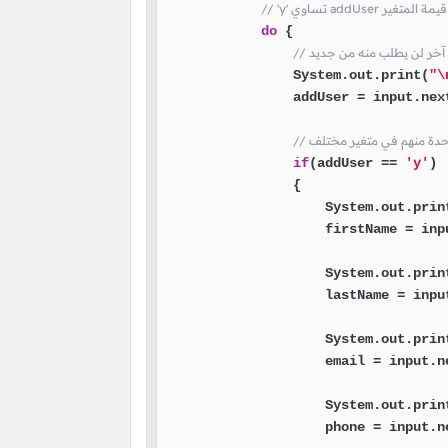
ا أن قيمة المتغير
do
 {

                System.out.print(
"\
                addUser = input.nex
if
(addUser == 
'y'
)

                {

                    System.out.prin
                    firstName = inpu
                    System.out.prin
                    lastName = input
                    System.out.prin
                    email = input.ne
                    System.out.prin
                    phone = input.ne