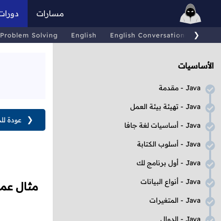
مسارات
دورات
❯
Problem Solving
English
English Conversations
Comp
الأساسيات
Java
- مقدمة
Java
- تهيئة بيئة العمل
❮
عودة لل
Java
- أساسيات لغة جافا
Java
- أسلوب الكتابة
Java
- أول برنامج لك
Java
- أنواع البيانات
مثال عم
Java
- المتغيرات
Java
- الدوال