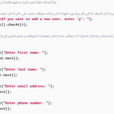
// 'y' تساوي addUser هنا أنشأنا حلقة تعيد تكرار ما فيها طالم
ه من جديد 'y' هنا سيطلب من المستخدم إدخال الحرف
nIf you want to add a new user, enter 'y': "
);

t().charAt(
0
);

 سيتم تخزين كل واحدة منهم في متغير مختلف 'y' في حال قام المستخدم بإدخال الحرف
t(
"Enter first name: "
);

t.next();

t(
"Enter last name: "
);

.next();

t(
"Enter email address: "
);

xt();

t(
"Enter phone number: "
);

xt();
