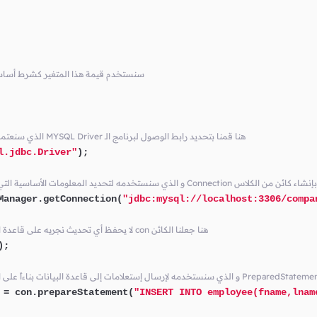
// سنستخدم قيمة هذا المتغير كشرط أسا
// الذي سنعتمد عليه للوصول إلى قاعدة البيانات MYSQL Driver هنا قمنا بتحديد رابط الوصول لبرنامج الـ
l.jdbc.Driver"
);

ت الأساسية التي نحتاجها للإتصال بقاعدة البيانات Connection هنا قمنا بإنشاء كائن من الكلاس
Manager.getConnection(
"jdbc:mysql://localhost:3306/compa
// لا يحفظ أي تحديث نجريه على قاعدة البيانات من البرنامج بشكل تلقائي con هنا جعلنا الكائن
);

=
 con.prepareStatement(
"INSERT INTO employee(fname,lnam