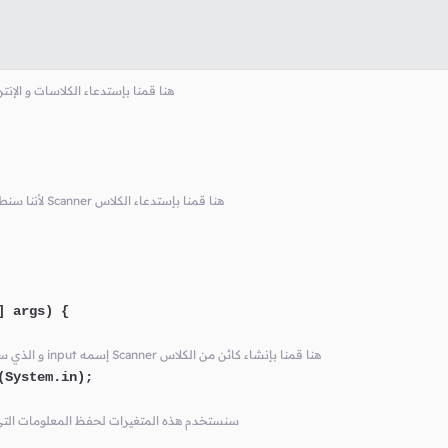
// هنا قمنا بإستدعاء الكلاسات و ال
// لأننا سنطلب من المستخدم إدخال بيانات أثناء تشغيل البرنامج Scanner هنا قمنا بإستدعاء الكلاس
] args)
 {

// و الذي سنحتاج إليه لإدخال بيانات من المستخدم input إسمه Scanner هنا قمنا بإنشاء كائن من الكلاس
(System.in);

// سنستخدم هذه المتغيرات لحفظ المعلومات الت