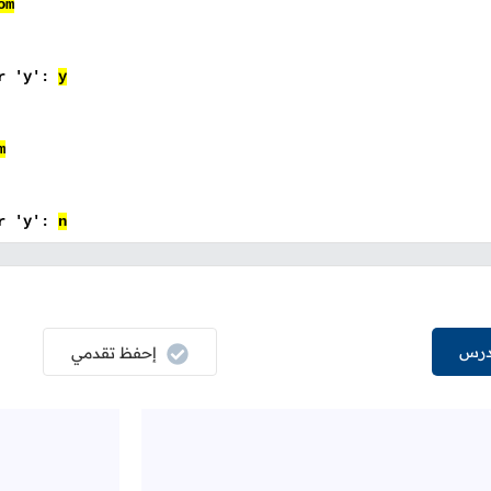
om
er 'y':
y
m
er 'y':
n
درس
إحفظ تقدمي