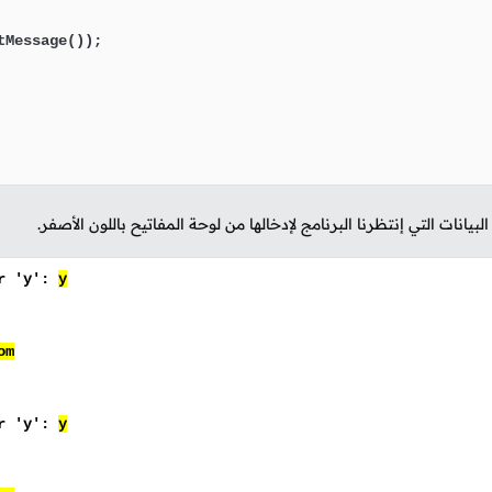
Message());

البيانات التي إنتظرنا البرنامج لإدخالها من لوحة المفاتيح باللون الأصفر.
er 'y':
y
om
er 'y':
y