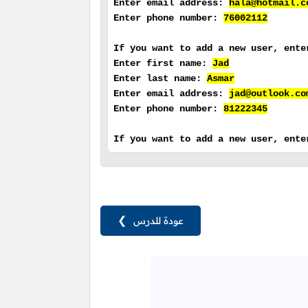
Enter email address:
hala@hotmail.c
Enter phone number:
76002112
If you want to add a new user, ent
Enter first name:
Jad
Enter last name:
Asmar
Enter email address:
jad@outlook.co
Enter phone number:
81222345
If you want to add a new user, ent
عودة للدرس
❯