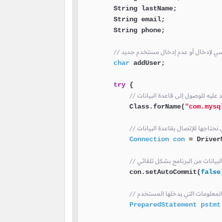
        String lastName;

        String email;

        String phone;

سي لإدخال أو عدم إدخال مستخدم جديد
char
 addUser;

try
 {

            Class.forName(
"com.mysq
Connection
con
=
 Driver
            con.setAutoCommit(
false
PreparedStatement
pstmt