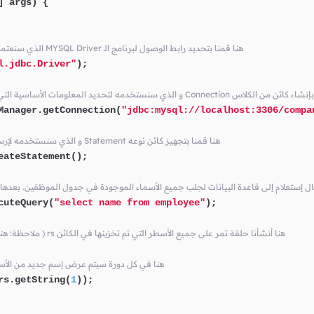
] args)
 {

// الذي سنعتمد عليه للوصول إلى قاعدة البيانات MYSQL Driver هنا قمنا بتحديد رابط الوصول لبرنامج الـ
l.jdbc.Driver"
);

ت الأساسية التي نحتاجها للإتصال بقاعدة البيانات Connection هنا قمنا بإنشاء كائن من الكلاس
Manager.getConnection(
"jdbc:mysql://localhost:3306/compa
// و الذي سنستخدمه لإرسال إستعلامات إلى قاعدة البيانات Statement هنا قمنا بتجهيز كائن نوعه
eateStatement();

 بإرسال إستعلام إلى قاعدة البيانات لجلب جميع الأسماء الموجودة في جدول الموظفين. بعدها
cuteQuery(
"select name from employee"
);

// ( ملاحظة: هنا كل سطر يحتوي على إسم واحد ) rs هنا أنشأنا حلقة تمر على جميع الأسطر التي تم تخزينها في الكائن
// rs هنا في كل دورة سيتم عرض إسم جديد من الأ
rs.getString(
1
));
