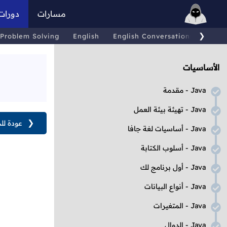
مسارات
دورات
❯
Problem Solving
English
English Conversations
Comp
الأساسيات
Java
- مقدمة
Java
- تهيئة بيئة العمل
❮
عودة لل
Java
- أساسيات لغة جافا
Java
- أسلوب الكتابة
Java
- أول برنامج لك
Java
- أنواع البيانات
Java
- المتغيرات
Java
- الدوال