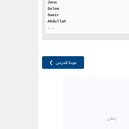
Jana

Salem

Samir

Abdullah

...
عودة للدرس
❯