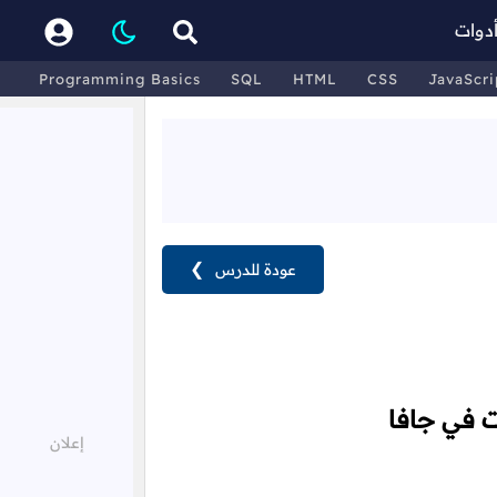
دوات
Programming Basics
SQL
HTML
CSS
JavaScri
عودة للدرس
❯
ت في جافا