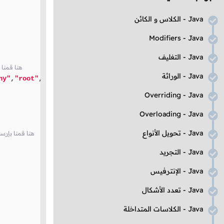
Java
- الكلاس و الكائن
Modifiers
-
Java
Java
- التغليف
// و الذي سنستخدمه لتحديد المعلوما
Java
- الوراثة
ny"
,
"root"
,
"pass"
);

Overriding
-
Java
Overloading
-
Java
Java
- تحويل الأنواع
// rs هنا قمنا
Java
- التجريد
Java
- الإنترفيس
Java
- تعدد الأشكال
Java
- الكلاسات المتداخلة