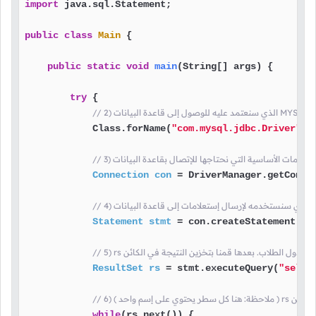
import
 java.sql.Statement;

public
class
Main
 {

public
static
void
main
(String[] args)
 {

try
 {

            Class.forName(
"com.mysql.jdbc.Driver"
);

Connection
con
=
 DriverManager.getConne
Statement
stmt
=
 con.createStatement();

دة في جدول الطلاب. بعدها قمنا بتخزين النتيجة في الكائن
ResultSet
rs
=
 stmt.executeQuery(
"selec
ها في الكائن
while
(rs.next()) {
