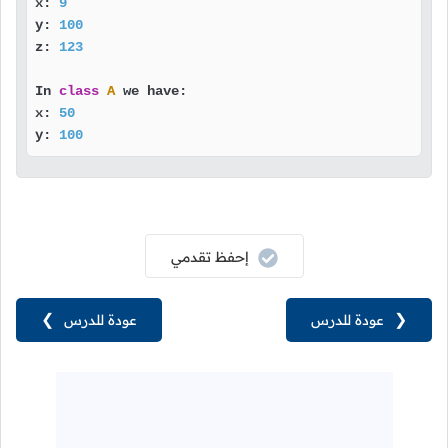
x: 
9
y: 
100
z: 
123
In 
class
A
 we have:

x: 
50
y: 
100
إحفظ تقدمي
❮
عودة للدرس
عودة للدرس
❯