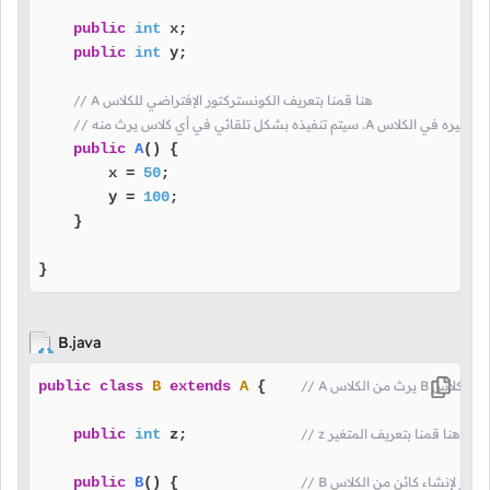
public
int
 x;

public
int
 y;

// A هنا قمنا بتعريف الكونستركتور الإفتراضي للكلاس
ي كلاس يرث منه .A و بما أنه لا يوجد غيره في الكلاس
public
A
()
 {

        x = 
50
;

        y = 
100
;

    }

}
B.java
س B هنا قلنا أن الكلاس
 {    
A
extends
B
class
public
// z هنا قمنا بتعريف المتغير
 z;             
int
public
ستركتور لإنشاء كائن من الكلاس
 {              
()
B
public