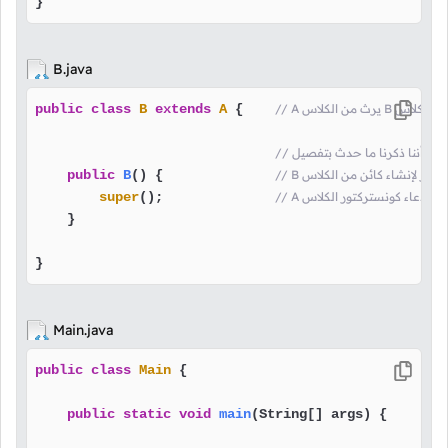
}
B.java
س B هنا قلنا أن الكلاس
 {    
A
extends
B
class
public
لقول أننا ذكرنا ما حدث بتفصيل
ستركتور لإنشاء كائن من الكلاس
 {              
()
B
public
يتم إستدعاء كونستركتور الكلاس
();              
super
    }

}
Main.java
public
class
Main
 {

public
static
void
main
(String[] args)
 {
