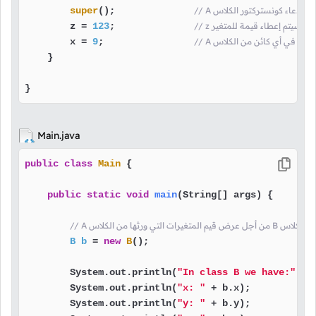
يتم إستدعاء كونستركتور الكلاس
();              
super
// z و سيتم إعطاء قيمة للمتغير
;              
123
        z = 
        x = 
9
;                
    }

}
Main.java
public
class
Main
 {

public
static
void
main
(String[] args)
 {

قمنا بإنشاء كائن من الكلاس
B
b
=
new
B
();

        System.out.println(
"In class B we have:"
);

        System.out.println(
"x: "
 + b.x);

        System.out.println(
"y: "
 + b.y);
