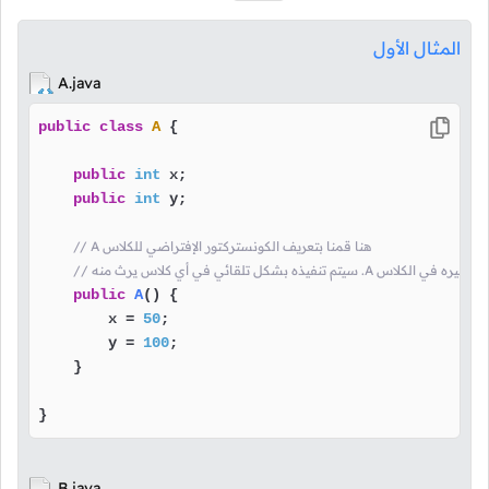
المثال الأول
A.java
public
class
A
 {

public
int
 x;

public
int
 y;

// A هنا قمنا بتعريف الكونستركتور الإفتراضي للكلاس
ي كلاس يرث منه .A و بما أنه لا يوجد غيره في الكلاس
public
A
()
 {

        x = 
50
;

        y = 
100
;

    }

}
B.java