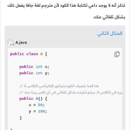
تذكر أنه لا يوجد داعي لكتابة هذا الكود لأن مترجم لغة جافا يفعل ذلك
بشكل تلقائي عنك.
المثال الثاني
A.java
public
class
A
 {

public
int
 x;

public
int
 y;

// A هنا قمنا بتعريف الكونستركتور الإفتراضي للكلاس
ي كلاس يرث منه .A و بما أنه لا يوجد غيره في الكلاس
public
A
()
 {

        x = 
50
;

        y = 
100
;

    }
