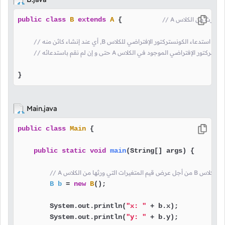
اس
 {          
A
extends
B
class
public
// أي عند إنشاء كائن منه ,B عند استدعاء الكونستركتور الإفتراضي للكلاس
عائه A سيتم إستدعاء الكونستركتور الإفتراضي الموجود في الكلاس
}
Main.java
public
class
Main
 {

public
static
void
main
(String[] args)
 {

قمنا بإنشاء كائن من الكلاس
B
b
=
new
B
();

        System.out.println(
"x: "
 + b.x);

        System.out.println(
"y: "
 + b.y);
