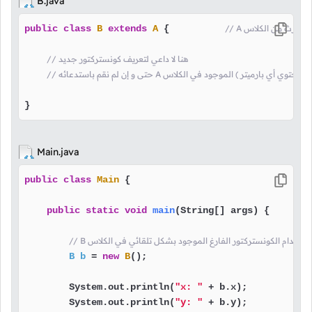
B.java
اس
 {          
A
extends
B
class
public
// هنا لا داعي لتعريف كونستركتور جديد
إفتراضي ( الذي لا يحتوي أي بارميتر ) الموجود في الكلاس
}
Main.java
public
class
Main
 {

public
static
void
main
(String[] args)
 {

B
b
=
new
B
();

        System.out.println(
"x: "
 + b.x);

        System.out.println(
"y: "
 + b.y);
