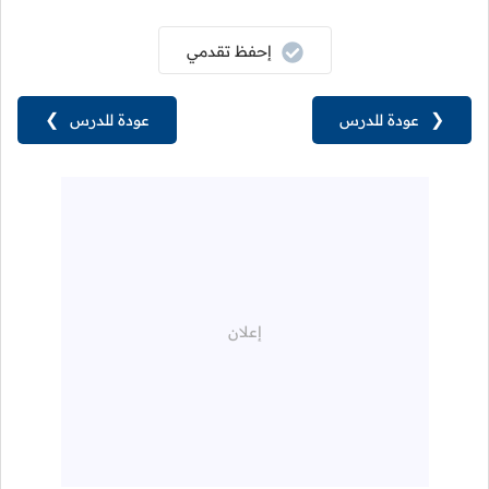
إحفظ تقدمي
❮
عودة للدرس
عودة للدرس
❯