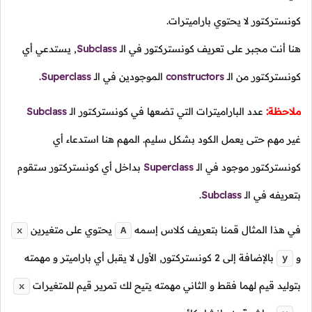
كونستركتور لا يحتوي باراميترات.
هنا أنت مجبر على تعريف كونستركتور في
الـ
Subclass
,
يستدعي أي
كونستركتور من
الـ
constructors
الموجودين في
الـ
Superclass
.
ملاحظة:
عدد الباراميترات التي تضعها في كونستركتور
الـ
Subclass
غير مهم حتى يعمل الكود بشكل سليم. المهم هنا استدعاء أي
كونستركتور موجود في
الـ
Superclass
بداخل أي كونستركتور ستقوم
بتعريفه في
الـ
Subclass
.
في هذا المثال قمنا بتعريف كلاس إسمه
يحتوي على متغيرين
x
A
و
بالإضافة إلى
2
كونستركتور, الأول لا يقبل أي باراميتر و مهمته
y
بتوليد قيم لهما فقط و الثاني مهمته يتيح لك تمرير قيم للمتغيرات
x