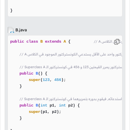
}
B.java
اس
 {          
A
extends
B
class
public
ف كونستركتور واحد على الأقل يستدعي الكونستركتور الموجود في الكلاس
ف كونستركتور يمرر القيمتين 123 و 456 في كونستركتور الـ
public
B
()
 {

super
(
123
, 
456
);

    }

له قيمتين عند استدعائه, فيقوم بدوره بتمريرهما في كونستركتور الـ
public
B
(
int
 p1, 
int
 p2)
 {

super
(p1, p2);

    }
