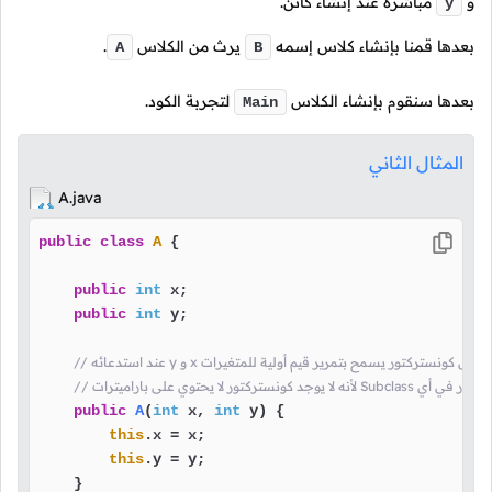
و
مباشرةً عند إنشاء كائن.
y
بعدها قمنا بإنشاء كلاس إسمه
يرث من الكلاس
.
A
B
بعدها سنقوم بإنشاء الكلاس
لتجربة الكود.
Main
المثال الثاني
A.java
public
class
A
 {

public
int
 x;

public
int
 y;

 استدعاء هذا الكونستركتور في أي
public
A
(
int
 x, 
int
 y)
 {

this
.x = x;

this
.y = y;

    }
