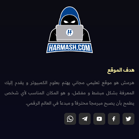
هدف الموقع
هرمش هو موقع تعليمي مجاني يهتم بعلوم الكمبيوتر و يقدم إليك
المعرفة بشكل مبسّط و مفصّل، و هو المكان المناسب لأي شخص
يطمح بأن يصبح مبرمجاً محترفاً و مبدعاً في العالم الرقمي.