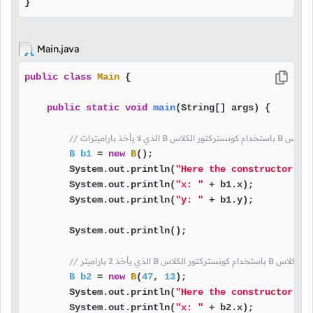
}
Main.java
public
class
Main
 {

public
static
void
main
(String[] args)
 {

بإنشاء كائن من الكلاس
B
b1
=
new
B
();

        System.out.println(
"Here the constructor ge
        System.out.println(
"x: "
 + b1.x);

        System.out.println(
"y: "
 + b1.y);

        System.out.println();

 قمنا بإنشاء كائن من الكلاس
B
b2
=
new
B
(
47
, 
13
);

        System.out.println(
"Here the constructor ge
        System.out.println(
"x: "
 + b2.x);
