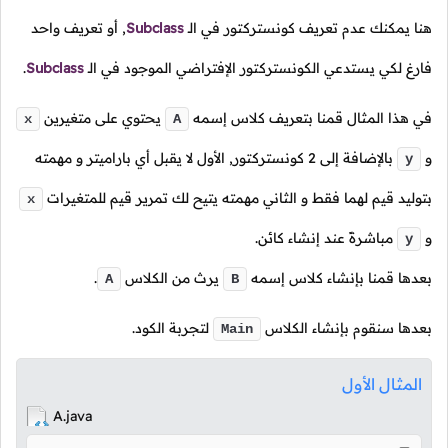
هنا يمكنك عدم تعريف كونستركتور في
الـ
Subclass
,
أو تعريف واحد
فارغ لكي يستدعي الكونستركتور الإفتراضي الموجود في
الـ
Subclass
.
في هذا المثال قمنا بتعريف كلاس إسمه
يحتوي على متغيرين
x
A
و
بالإضافة إلى
2
كونستركتور, الأول لا يقبل أي باراميتر و مهمته
y
بتوليد قيم لهما فقط و الثاني مهمته يتيح لك تمرير قيم للمتغيرات
x
و
مباشرةً عند إنشاء كائن.
y
بعدها قمنا بإنشاء كلاس إسمه
يرث من الكلاس
.
A
B
بعدها سنقوم بإنشاء الكلاس
لتجربة الكود.
Main
المثال الأول
A.java