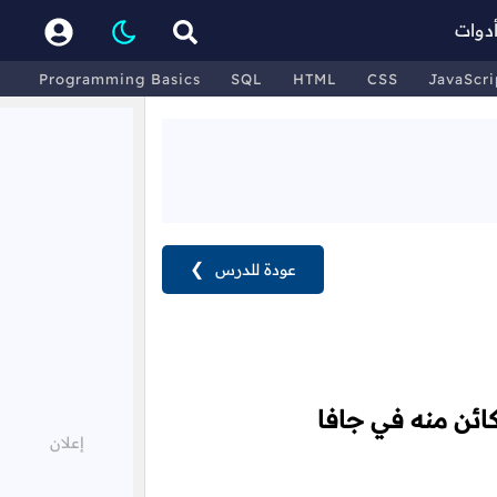
دوات
Programming Basics
SQL
HTML
CSS
JavaScri
عودة للدرس
❯
ائن منه في جافا