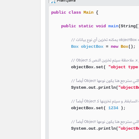
Main.java
public
class
Main
 {

public
static
void
main
(String[
Box
objectBox
=
new
Box
();

        objectBox.set( 
"object type
        System.out.println(
"objectB
        objectBox.set( 
1234
 );

        System.out.println(
"objectB