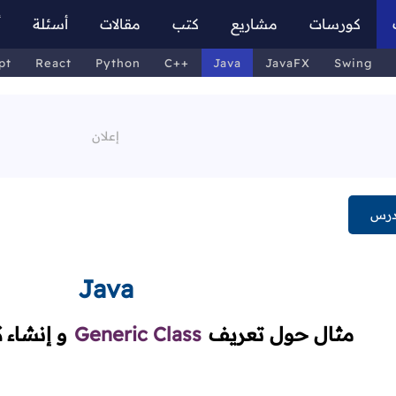
كورسات
مشاريع
كتب
مقالات
أسئلة
أ
pt
React
Python
C++
Java
JavaFX
Swing
درس
Java
مثال حول تعريف
Generic Class
و إنشاء ك