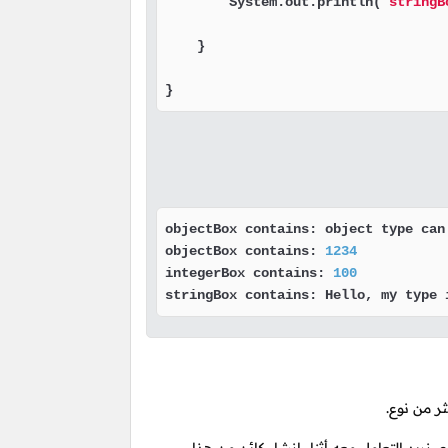
        System.out.println(
"stringB
    }

}
objectBox contains: object type can
objectBox contains: 
1234
integerBox contains: 
100
stringBox contains: Hello, my type 
ر من نوع.