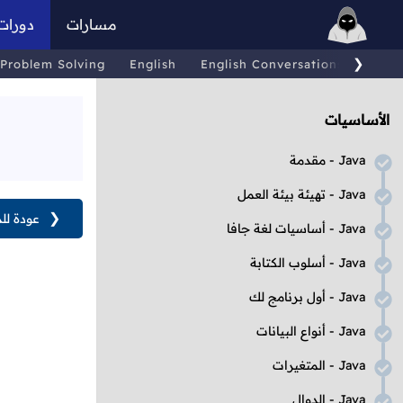
مسارات
دورات
❯
Problem Solving
English
English Conversations
Comp
الأساسيات
Java
- مقدمة
Java
- تهيئة بيئة العمل
❮
عودة لل
Java
- أساسيات لغة جافا
Java
- أسلوب الكتابة
Java
- أول برنامج لك
Java
- أنواع البيانات
Java
- المتغيرات
Java
- الدوال