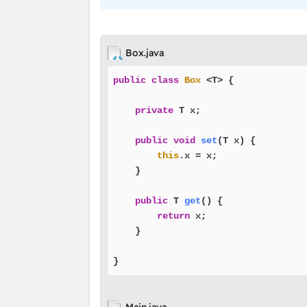
Box.java
public
class
Box
 <T> {

private
 T x;

public
void
set
(T x)
 {

this
.x = x;

    }

public
 T 
get
()
 {

return
 x;

    }

}