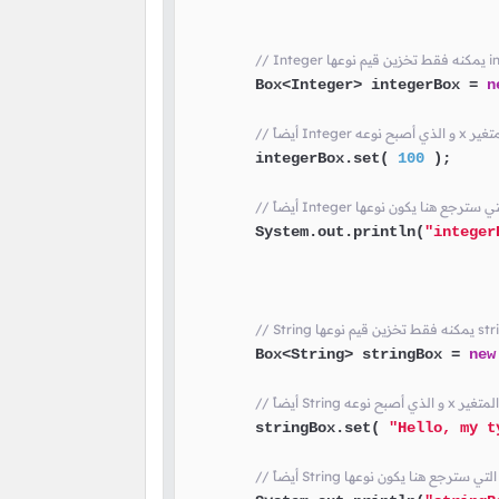
        Box<Integer> integerBox = 
n
        integerBox.set( 
100
 );

        System.out.println(
"integer
        Box<String> stringBox = 
new
        stringBox.set( 
"Hello, my t