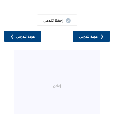
إحفظ تقدمي
❮
عودة للدرس
عودة للدرس
❯