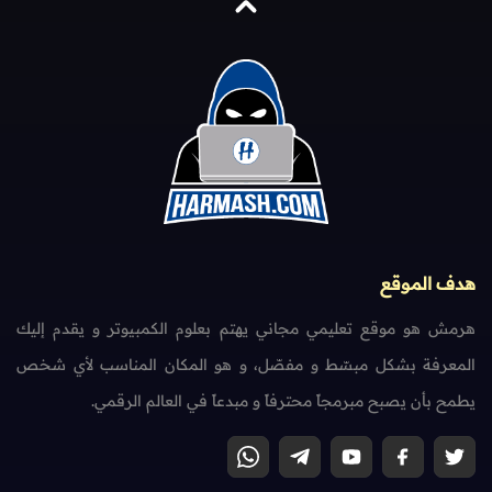
هدف الموقع
هرمش هو موقع تعليمي مجاني يهتم بعلوم الكمبيوتر و يقدم إليك
المعرفة بشكل مبسّط و مفصّل، و هو المكان المناسب لأي شخص
يطمح بأن يصبح مبرمجاً محترفاً و مبدعاً في العالم الرقمي.