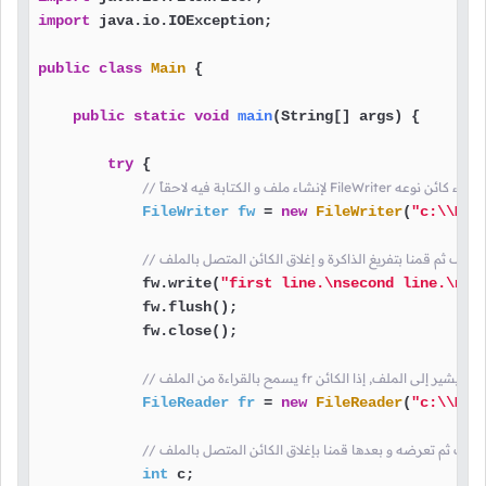
import
 java.io.IOException;

public
class
Main
 {

public
static
void
main
(String[] args)
 {

try
 {

ه لاحقاً FileWriter هنا قمنا بإنشاء كائن نوعه
FileWriter
fw
=
new
FileWriter
(
"c:\\MyF
 الملف ثم قمنا بتفريغ الذاكرة و إغلاق الكائن المتصل بالملف
            fw.write(
"first line.\nsecond line.\nth
            fw.flush();

            fw.close();

FileReader
fr
=
new
FileReader
(
"c:\\MyF
لملف ثم تعرضه و بعدها قمنا بإغلاق الكائن المتصل بالملف
int
 c;
