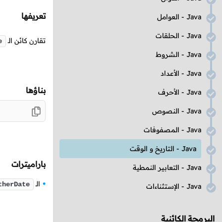
تعريفها
Java
- العوامل
Java
- الحلقات
تقارن كائن
الـ
e
Java
- الشروط
Java
- الأعداد
بناؤها
Java
- الأحرف
Java
- النصوص
Java
- المصفوفات
Java
- التاريخ و الوقت
باراميترات
Java
- التعابير النمطية
الـ
therDate
Java
- الإستثناءات
البرمجة الكائنية