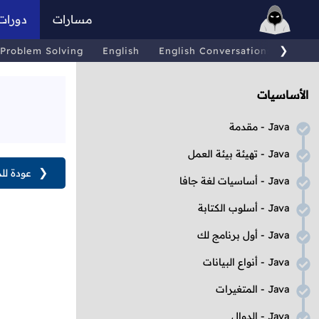
مسارات
دورات
❯
Problem Solving
English
English Conversations
Comp
الأساسيات
Java
- مقدمة
Java
- تهيئة بيئة العمل
❮
عودة لل
Java
- أساسيات لغة جافا
Java
- أسلوب الكتابة
Java
- أول برنامج لك
Java
- أنواع البيانات
Java
- المتغيرات
Java
- الدوال