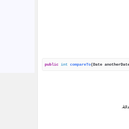
public
int
compareTo
(Date anotherDat
الة.