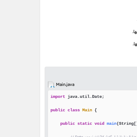
ا.
ا.
Main.java
import
 java.util.Date;

public
class
Main
 {

public
static
void
main
(String[
// Date هنا قمنا بإنشاء ثلاث كائنات نوعهم