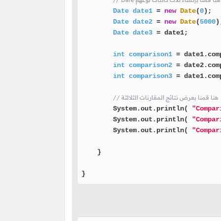
Date
date1
=
new
Date
(
0
);

Date
date2
=
new
Date
(
5000
);
Date
date3
=
 date1;

int
comparison1
=
 date1.com
int
comparison2
=
 date2.com
int
comparison3
=
 date1.com
// هنا قمنا بعرض نتائج المقارنات الثلالثة
        System.out.println( 
"Compar
        System.out.println( 
"Compar
        System.out.println( 
"Compar
    }

}