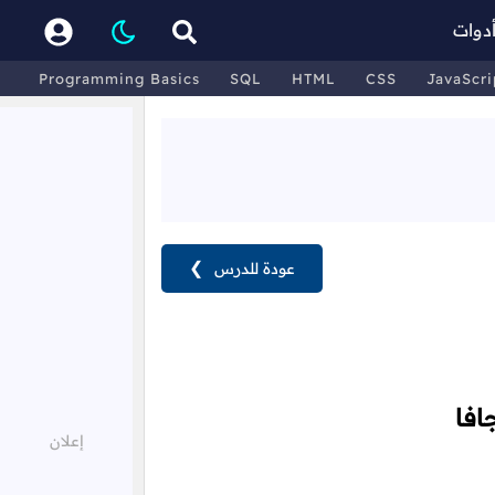
دوات
Programming Basics
SQL
HTML
CSS
JavaScri
عودة للدرس
❯
افا