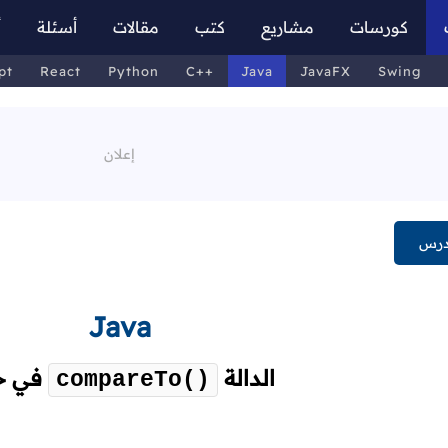
كورسات
مشاريع
كتب
مقالات
أسئلة
أ
pt
React
Python
C++
Java
JavaFX
Swing
درس
Java
الدالة
في ج
compareTo()