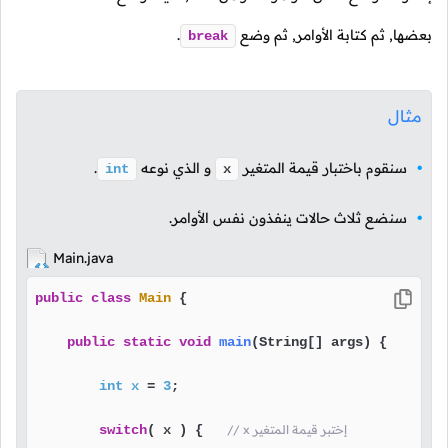
بعضها, ثم كتابة الأوامر, ثم وضع
.
break
مثال
سنقوم باختبار قيمة المتغير
و الذي نوعه
.
int
x
سنضع ثلاث حالات ينفذون نفس الأوامر.
Main.java
public
class
Main
 {

public
static
void
main
(String[] args)
 {

int
x
=
3
;

// x إختبر قيمة المتغير
( x ) {   
switch