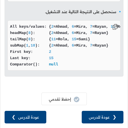
سنحصل على النتيجة التالية عند التشغيل.
All keys/values: {
2
=Ahmad, 
6
=Mira, 
7
=Rayan, 
11
=Rola
headMap(
8
):      {
2
=Ahmad, 
6
=Mira, 
7
=Rayan}

tailMap(
8
):      {
11
=Rola, 
15
=Sami}

subMap(
1
,
10
):    {
2
=Ahmad, 
6
=Mira, 
7
=Rayan}

First key:       
2
Last key:        
15
Comparator():    
null
إحفظ تقدمي
❮
عودة للدرس
عودة للدرس
❯