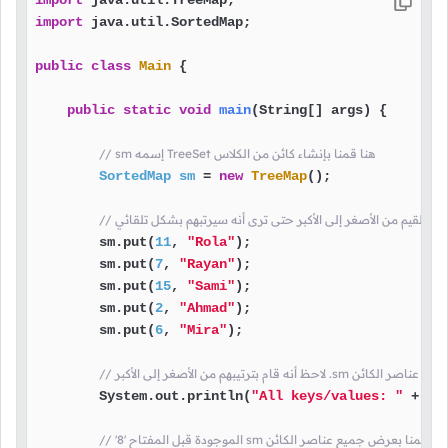
import
import
 java.util.SortedMap;

public
class
Main
 {

public
static
void
main
(String[] args)
 {

// sm إسمه TreeSet هنا قمنا بإنشاء كائن من الكلاس
SortedMap
sm
=
new
TreeMap
();

        sm.put(
11
, 
"Rola"
);

        sm.put(
7
, 
"Rayan"
);

        sm.put(
15
, 
"Sami"
);

        sm.put(
2
, 
"Ahmad"
);

        sm.put(
6
, 
"Mira"
);

 الأصغر إلى الأكبر .sm هنا قمنا بعرض عناصر الكائن
        System.out.println(
"All keys/values: "
 + sm)
// '8' الموجودة قبل المفتاح sm هنا قمنا بعرض جميع عناصر الكائن