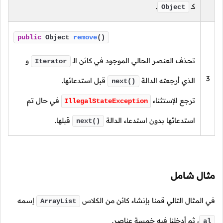
كـ
.
Object
public
Object
remove
()
تحذف العنصر الحالي الموجود في كائن
الـ
و
Iterator
3
الذي أرجعته الدالة
قبل استدعائها.
next()
ترجع الإستثناء
في حال تم
IllegalStateException
استدعائها بدون استدعاء الدالة
قبلها.
next()
مثال شامل
في المثال التالي قمنا بإنشاء كائن من الكلاس
إسمه
ArrayList
،
ثم أدخلنا فيه خمسة عناصر.
al