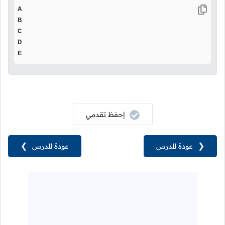
A

B

C

D

E
إحفظ تقدمي
❮
عودة للدرس
عودة للدرس
❯