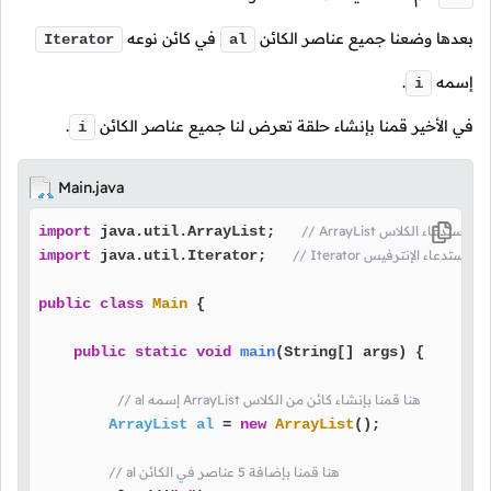
بعدها وضعنا جميع عناصر الكائن
في كائن نوعه
Iterator
al
إسمه
.
i
في الأخير قمنا بإنشاء حلقة تعرض لنا جميع عناصر الكائن
.
i
Main.java
Arra هنا قمنا باستدعاء الكلاس
 java.util.ArrayList;   
import
Ite هنا قمنا باستدعاء الإنترفيس
 java.util.Iterator;   
import
public
class
Main
 {

public
static
void
main
(String[] args)
 {

// al إسمه ArrayList هنا قمنا بإنشاء كائن من الكلاس
ArrayList
al
=
new
ArrayList
();

// al هنا قمنا بإضافة 5 عناصر في الكائن