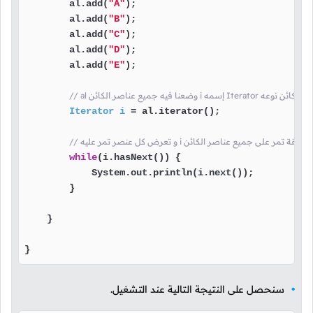
        al.add(
"A"
);

        al.add(
"B"
);

        al.add(
"C"
);

        al.add(
"D"
);

        al.add(
"E"
);

ن i إسمه Iterator هنا قمنا بإنشاء كائن نوعه
Iterator
i
=
 al.iterator();

عنصر تمر عليه i هنا أنشأنا حلقة تمر على جميع عناصر الكائن
while
(i.hasNext()) {

            System.out.println(i.next());

        }

    }

}
سنحصل على النتيجة التالية عند التشغيل.