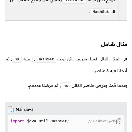
Iterator
الـ
.
HashSet
مثال شامل
في المثال التالي قمنا بتعريف كائن نوعه
, إسمه
, ثم
hs
HashSet
أدخلنا فيه
6
عناصر.
بعدها قمنا بعرض عناصر الكائن
, ثم عرضنا عددهم.
hs
Main.java
ا قمنا باستدعاء الكلاس
 java.util.HashSet;        
import