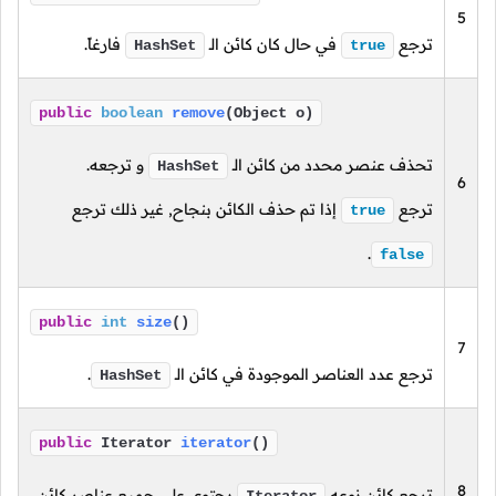
5
ترجع
في حال كان كائن الـ
فارغاً.
HashSet
true
public
boolean
remove
(Object o)
تحذف عنصر محدد من كائن الـ
و ترجعه.
HashSet
6
ترجع
إذا تم حذف الكائن بنجاح, غير ذلك ترجع
true
.
false
public
int
size
()
7
ترجع عدد العناصر الموجودة في كائن الـ
.
HashSet
public
Iterator
iterator
()
8
ترجع كائن نوعه
يحتوي على جميع عناصر كائن