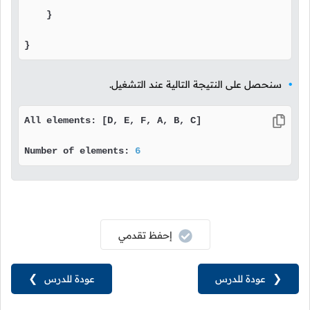
    }

}
سنحصل على النتيجة التالية عند التشغيل.
All elements: [D, E, F, A, B, C]

Number of elements: 
6
إحفظ تقدمي
❮
عودة للدرس
عودة للدرس
❯