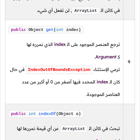
في كائن الـ
, لن تفعل أي شيء.
ArrayList
public
Object
get
(
int
index)
ترجع العنصر الموجود على
الـ
index
الذي نمرره لها
كـ
Argument
.
9
ترمي الإستثناء
في حال
IndexOutOfBoundsException
كان
الـ
index
المحدد فيها أصغر من
0
أو أكبر من عدد
العناصر الموجودة.
public
int
indexOf
(Object o)
تبحث في كائن الـ
عن أي قيمة نمررها لها
ArrayList