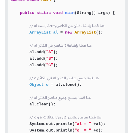
public
static
void
main
(String[] args)
 {

// al إسمه Arrayهنا قمنا بإنشاء كائن من الكلاس
ArrayList
al
=
new
ArrayList
();

// al هنا قمنا بإضافة 3 عناصر في الكائن
        al.add(
"A"
);

        al.add(
"B"
);

        al.add(
"C"
);

// o في الكائن al هنا قمنا بنسخ عناصر الكائن
Object
o
=
 al.clone();

// al هنا قمنا بمسح جميع عناصر الكائن
        al.clear();

// o و al هنا قمنا بعرض عناصر كل من الكائنات
        System.out.println(
"al = "
 +al);

        System.out.println(
"o  = "
 +o);
