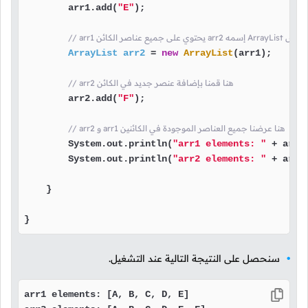
        arr1.add(
"E"
);

ئن آخر من الكلاس
ArrayList
arr2
=
new
ArrayList
(arr1);

// arr2 هنا قمنا بإضافة عنصر جديد في الكائن
        arr2.add(
"F"
);

// arr2 و arr1 هنا عرضنا جميع العناصر الموجودة في الكائنين
        System.out.println(
"arr1 elements: "
 + arr1)
        System.out.println(
"arr2 elements: "
 + arr2)
    }

}
سنحصل على النتيجة التالية عند التشغيل.
arr1 elements: [A, B, C, D, E]
