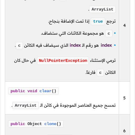
.
ArrayList
ترجع
إذا تمت الإضافة بنجاح.
true
4
هو مجموعة الكائنات التي ستضاف.
c
index
هو رقم
الـ
index
الذي سيضاف فيه الكائن
.
c
ترمي الإستثناء
في حال كان
NullPointerException
الكائن
فارغاً.
c
public
void
clear
()
5
تمسح جميع العناصر الموجودة في كائن الـ
.
ArrayList
public
Object
clone
()
6