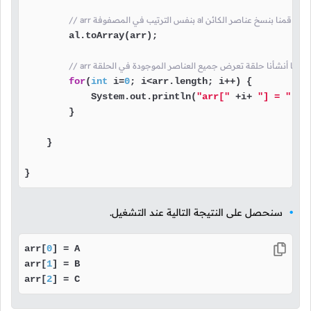
// arr بنفس الترتيب في المصفوفة al هنا قمنا بنسخ عناصر الكائن
        al.toArray(arr);

// arr هنا أنشأنا حلقة تعرض جميع العناصر الموجودة في الحلقة
for
(
int
 i=
0
; i<arr.length; i++) {

            System.out.println(
"arr["
 +i+ 
"] = "
 +a
        }

    }

}
سنحصل على النتيجة التالية عند التشغيل.
arr[
0
] = A

arr[
1
] = B

arr[
2
] = C