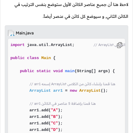
لاحظ هنا أن جميع عناصر الكائن الأول ستوضع بنفس الترتيب في
الكائن الثاني, و سيوضع كل كائن في عنصر أيضاً.
Main.java
ا باستدعاء الكلاس
 java.util.ArrayList;        
import
public
class
Main
 {

public
static
void
main
(String[] args)
 {

// arr1 إسمه ArrayList هنا قمنا بإنشاء كائن من الكلاس
ArrayList
arr1
=
new
ArrayList
();

// arr1 هنا قمنا بإضافة 5 عناصر في الكائن
        arr1.add(
"A"
);

        arr1.add(
"B"
);

        arr1.add(
"C"
);

        arr1.add(
"D"
);
