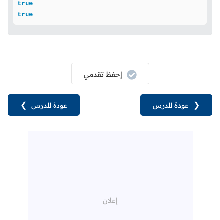
true
true
إحفظ تقدمي
❮
عودة للدرس
عودة للدرس
❯