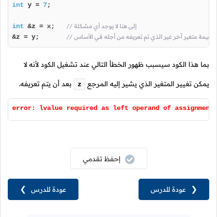
int
 y = 
7
;

// إلى هنا لا يوجد أي مشكلة
 &z = x;   
int
&z = y;       
بما هذا الكود سيسبب ظهور الخطأ التالي عند تشغيل الكود لأنه لا
يمكن تغيير المتغير الذي يشير إليه المرجع
بعد أن يتم تعريفه.
z
error: lvalue required as left operand of assignment
إحفظ تقدمي
❮
عودة للدرس
عودة للدرس
❯