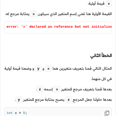
قيمة أولية.
x
القيمة الأولية هنا تعني إسم المتغير الذي سيكون
يمثابة مرجع له.
x
error: 'x' declared as reference but not initialized
الخطأ الثاني
المثال التالي قمنا بتعريف متغيرين هما
و
و وضعنا قيمة أولية
y
x
في كل منهما.
بعدها قمنا بتعريف مرجع للمتغير
إسمه
.
z
x
بعدها حاولنا جعل المرجع
يصبح بمثابة مرجع للمتغير
.
y
z
int
 x = 
5