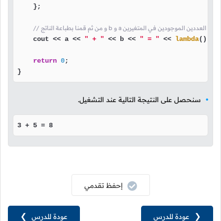
    };

    cout << a << 
" + "
 << b << 
" = "
 << 
lambda
();

return
0
;

}
سنحصل على النتيجة التالية عند التشغيل.
3 + 5 = 8
إحفظ تقدمي
❮
عودة للدرس
عودة للدرس
❯