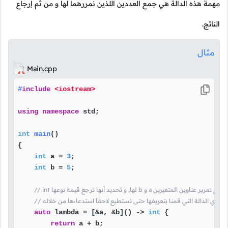
مهمة هذه الدالة هي جمع العددين اللذين نمررهما لها و من ثم إرجاع
الناتج.
مثال
Main.cpp
#
include
<iostream>
using
namespace
 std;

int
main
()
{

int
 a = 
3
;

int
 b = 
5
;

auto
 lambda = [&a, &b]() -> 
int
 {

return
 a + b;
