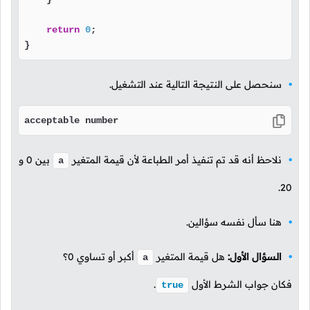
return
0
;

}
سنحصل على النتيجة التالية عند التشغيل.
acceptable number
نلاحظ أنه قد تم تنفيذ أمر الطباعة لأن قيمة المتغير
بين
0
و
a
.
20
هنا سأل نفسه سؤالين.
السؤال الأول:
هل قيمة المتغير
أكبر أو تساوي
0
؟
a
فكان جواب الشرط الأول
.
true