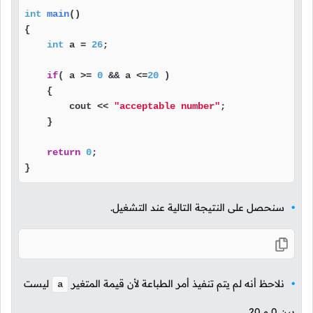
int
main
()
{

int
 a = 
26
;

if
( a >= 
0
 && a <=
20
 )

    {

        cout << 
"acceptable number"
;

    }

return
0
;

}
سنحصل على النتيجة التالية عند التشغيل.
نلاحظ أنه لم يتم تنفيذ أمر الطباعة لأن قيمة المتغير
ليست
a
بين
0
و
20
.