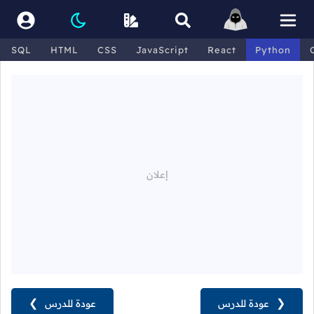
SQL
HTML
CSS
JavaScript
React
Python
❮
عودة للدرس
عودة للدرس
❯