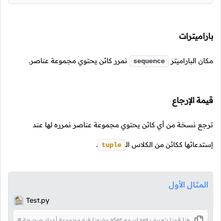
باراميترات
مكان الباراميتر
نمرر كائن يحتوي مجموعة عناصر.
sequence
قيمة الإرجاع
ترجع نسخة من أي كائن يحتوي مجموعة عناصر نمرره لها عند
إستدعائها ككائن من الكلاس
الـ
.
tuple
المثال الأول
Test.py
# وضعنا فيه مجموعة أعداد صحيحة aSet إسمه set هنا قمنا بتعريف