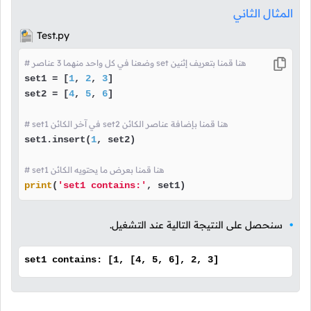
المثال الثاني
Test.py
# وضعنا في كل واحد منهما 3 عناصر set هنا قمنا بتعريف إثنين
set1 = [
1
, 
2
, 
3
]

set2 = [
4
, 
5
, 
6
]

# set1 في آخر الكائن set2 هنا قمنا بإضافة عناصر الكائن
set1.insert(
1
, set2)

# set1 هنا قمنا بعرض ما يحتويه الكائن
print
(
'set1 contains:'
, set1)
سنحصل على النتيجة التالية عند التشغيل.
set1 contains: [1, [4, 5, 6], 2, 3]