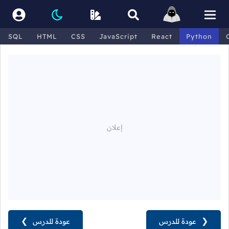
SQL
HTML
CSS
JavaScript
React
Python
❮
عودة للدرس
عودة للدرس
❯