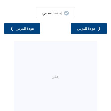
إحفظ تقدمي
❮
عودة للدرس
عودة للدرس
❯