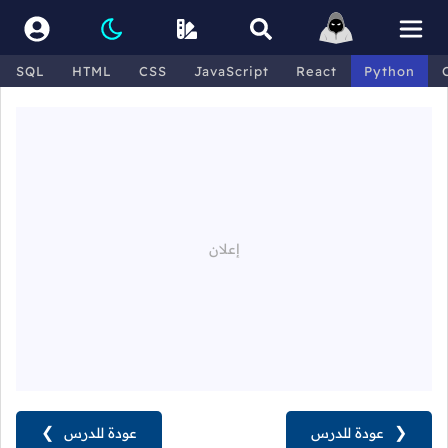
SQL
HTML
CSS
JavaScript
React
Python
❮
عودة للدرس
عودة للدرس
❯