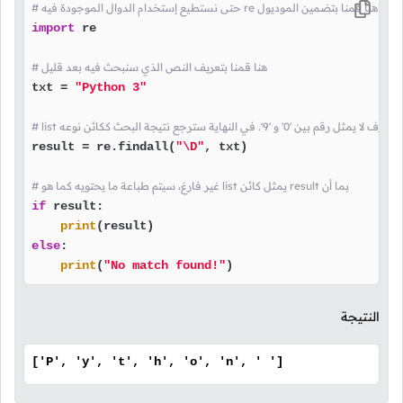
# حتى نستطيع إستخدام الدوال الموجودة فيه re هنا قمنا بتضمين الموديول
import
 re

# هنا قمنا بتعريف النص الذي سنبحث فيه بعد قليل
txt = 
"Python 3"
result = re.findall(
"\D"
, txt)

# غير فارغ، سيتم طباعة ما يحتويه كما هو list يمثل كائن result بما أن
if
 result:

print
else
:

print
(
"No match found!"
)
النتيجة
['P', 'y', 't', 'h', 'o', 'n', ' ']