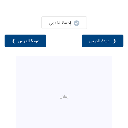
إحفظ تقدمي
❮
عودة للدرس
عودة للدرس
❯