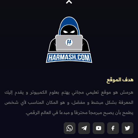
هدف الموقع
هرمش هو موقع تعليمي مجاني يهتم بعلوم الكمبيوتر و يقدم إليك
المعرفة بشكل مبسّط و مفصّل، و هو المكان المناسب لأي شخص
يطمح بأن يصبح مبرمجاً محترفاً و مبدعاً في العالم الرقمي.