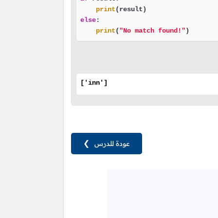
print
else
:

print
(
"No match found!"
)
['inn']
عودة للدرس
❯