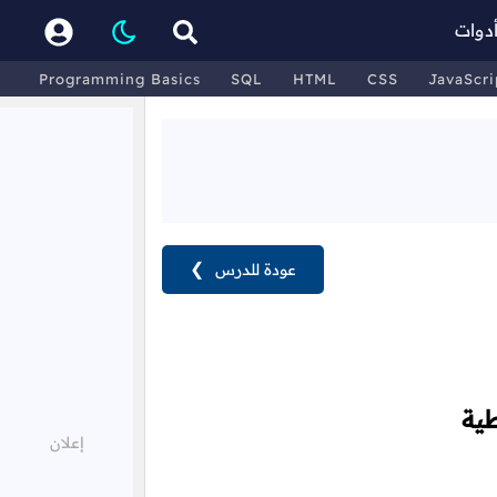
دوات
Programming Basics
SQL
HTML
CSS
JavaScri
عودة للدرس
❯
طية