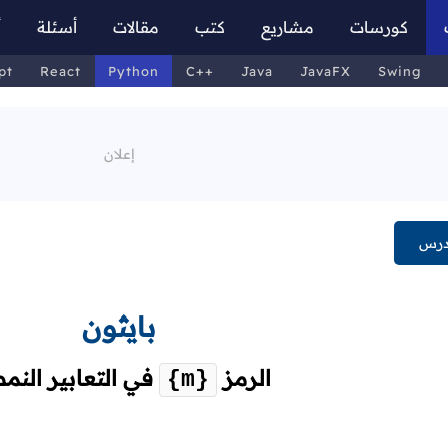
كورسات
مشاريع
كتب
مقالات
أسئلة
أ
pt
React
Python
C++
Java
JavaFX
Swing
درس
بايثون
الرمز
في التعابير النم
{m}