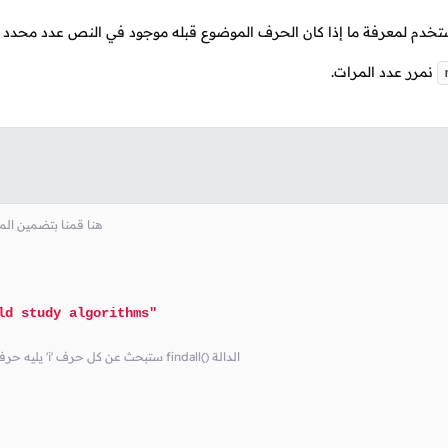
خدم لمعرفة ما إذا كان الحرف الموضوع قبله موجود في النص عدد محدد م
نمرر عدد المرات.
# حتى نستطيع إستخدام الدوال الموجودة فيه re هنا قمنا
ld study algorithms"
# list في النهاية سترجع نتيجة البحث ككائن نوعه .'n' يليه حرفين 'i' ستبحث عن كل حرف findall() الدالة