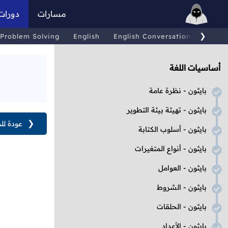
مسارات
دورات
❯
Problem Solving
English
English Conversations
Comp
أساسيات اللغة
بايثون - نظرة عامة
بايثون - تهيئة بيئة التطوير
❮
عودة لل
بايثون - أسلوب الكتابة
بايثون - أنواع المتغيرات
بايثون - العوامل
بايثون - الشروط
بايثون - الحلقات
بايثون - الأعداد