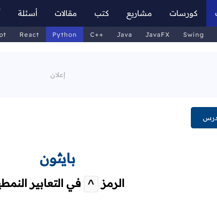
كورسات
مشاريع
كتب
مقالات
أسئلة
أ
pt
React
Python
C++
Java
JavaFX
Swing
درس
بايثون
الرمز
في التعابير النمطي
^