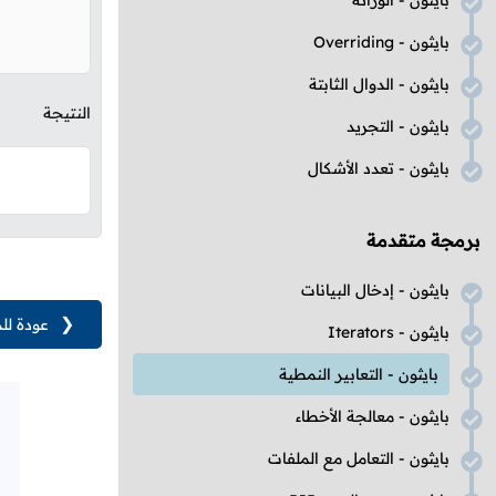
بايثون - الوراثة
بايثون -
Overriding
بايثون - الدوال الثابتة
النتيجة
بايثون - التجريد
بايثون - تعدد الأشكال
برمجة متقدمة
بايثون - إدخال البيانات
❮
عودة لل
بايثون -
Iterators
بايثون - التعابير النمطية
بايثون - معالجة الأخطاء
بايثون - التعامل مع الملفات