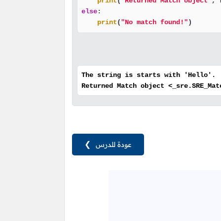
print
(
'Returned Match object'
else
:

print
(
"No match found!"
)
The string is starts with 'Hello'.
Returned Match object <_sre.SRE_Mat
عودة للدرس
❯