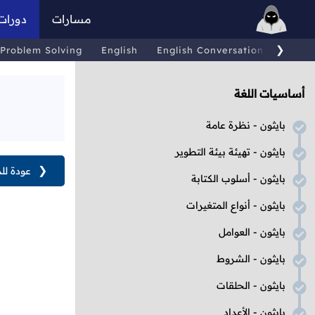
مسارات
دورات
❯
Problem Solving
English
English Conversations
Comp
أساسيات اللغة
بايثون - نظرة عامة
بايثون - تهيئة بيئة التطوير
❮
عودة لل
بايثون - أسلوب الكتابة
بايثون - أنواع المتغيرات
بايثون - العوامل
بايثون - الشروط
بايثون - الحلقات
بايثون - الأعداد