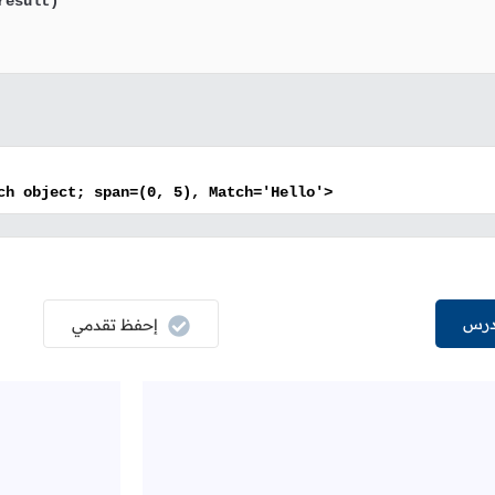
ch object; span=(0, 5), Match='Hello'>
درس
إحفظ تقدمي