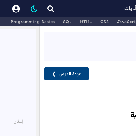
دوات
Programming Basics
SQL
HTML
CSS
JavaScri
عودة للدرس
❯
ة