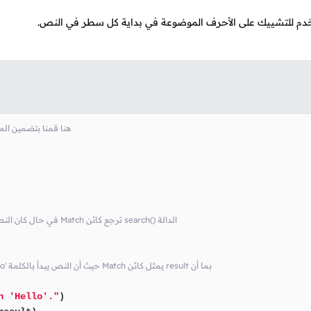
م للتشييك على الأحرف الموضوعة في بداية كل سطر في النص.
# حتى نستطيع إستخدام الدوال الموجودة فيه re هنا قمنا
# في لم يكن كذلك None و ترجع ،'Hello' في حال كان النص يبدأ بالكلمة Match ترجع كائن search() الدالة
# if سيتم تنفيذ أوامر الطباعة الموجودة في الجملة 'Hello' حيث أن النص يبدأ بالكلمة Match يمثل كائن result بما أن
h 'Hello'."
)
