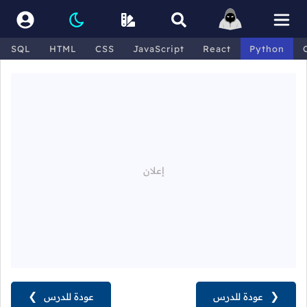
SQL
HTML
CSS
JavaScript
React
Python
❮
عودة للدرس
عودة للدرس
❯