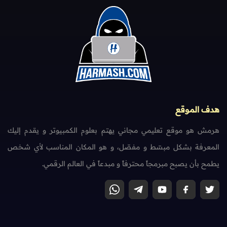
هدف الموقع
هرمش هو موقع تعليمي مجاني يهتم بعلوم الكمبيوتر و يقدم إليك
المعرفة بشكل مبسّط و مفصّل، و هو المكان المناسب لأي شخص
يطمح بأن يصبح مبرمجاً محترفاً و مبدعاً في العالم الرقمي.