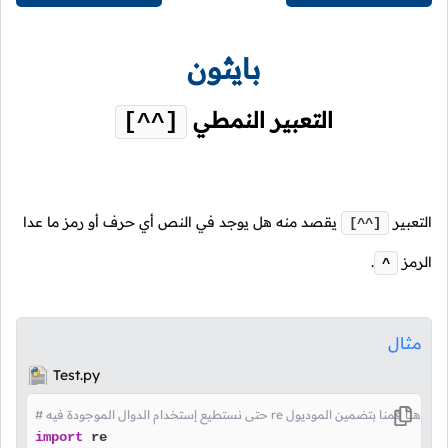
بايثون
التعبير النمطي
[^^]
التعبير
يقصد منه هل يوجد في النص أي حرف أو رمز ما عدا
[^^]
الرمز
.
^
مثال
Test.py
# حتى نستطيع إستخدام الدوال الموجودة فيه re هنا قمنا بتضمين الموديول
import
 re
