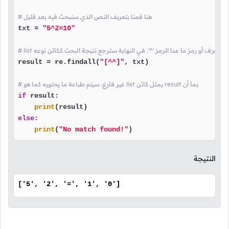
# هنا قمنا بتعريف النص الذي سنبحث فيه بعد قليل
txt = 
"5^2=10"
result = re.findall(
"[^^]"
, txt)

# غير فارغ، سيتم طباعة ما يحتويه كما هو list يمثل كائن result بما أن
if
 result:

print
else
:

print
(
"No match found!"
)
النتيجة
['5', '2', '=', '1', '0']