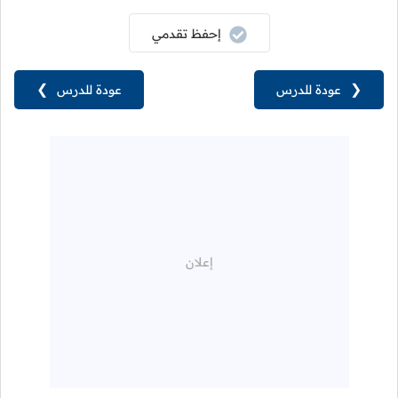
إحفظ تقدمي
❮
عودة للدرس
عودة للدرس
❯