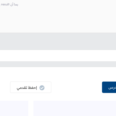
# غير فارغ، سيتم طباعة ما يحتويه كما هو list يمثل كائن result بما أن
درس
إحفظ تقدمي