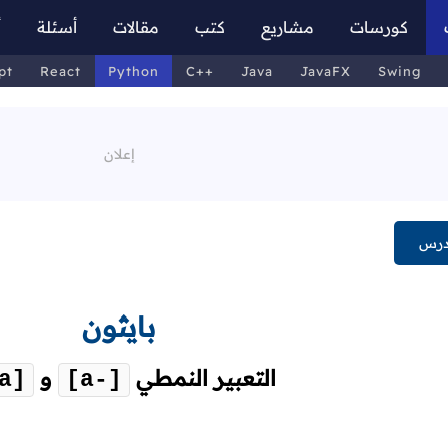
كورسات
مشاريع
كتب
مقالات
أسئلة
أ
pt
React
Python
C++
Java
JavaFX
Swing
درس
بايثون
التعبير النمطي
و
a]
[a-]