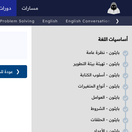
مسارات
دورات
❯
Problem Solving
English
English Conversations
Comp
أساسيات اللغة
بايثون - نظرة عامة
بايثون - تهيئة بيئة التطوير
❮
عودة لل
بايثون - أسلوب الكتابة
بايثون - أنواع المتغيرات
بايثون - العوامل
بايثون - الشروط
بايثون - الحلقات
بايثون - الأعداد