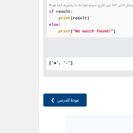
if
 result:

print
else
:

print
(
"No match found!"
)
['a', '-']
عودة للدرس
❯