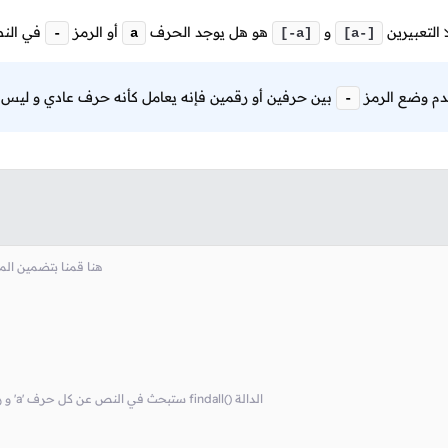
التعبيرين
و
هو هل يوجد الحرف
أو الرمز
في الن
-
a
[-a]
[a-]
عدم وضع الرمز
بين حرفين أو رقمين فإنه يعامل كأنه حرف عادي و ليس
-
# حتى نستطيع إستخدام الدوال الموجودة فيه re هنا قمنا
# list و رمز '-'. في النهاية سترجع نتيجة البحث ككائن نوعه 'a' ستبحث في النص عن كل حرف findall() الدالة