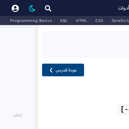
دوات
Programming Basics
SQL
HTML
CSS
JavaScri
عودة للدرس
❯
[-