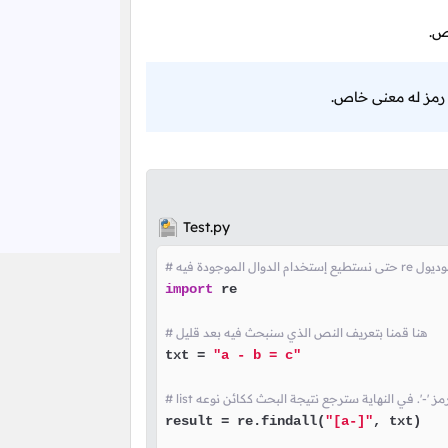
ص.
 رمز له معنى خاص.
Test.py
 بتضمين الموديول
import
 re

# هنا قمنا بتعريف النص الذي سنبحث فيه بعد قليل
txt = 
"a - b = c"
result = re.findall(
"[a-]"
, txt)
