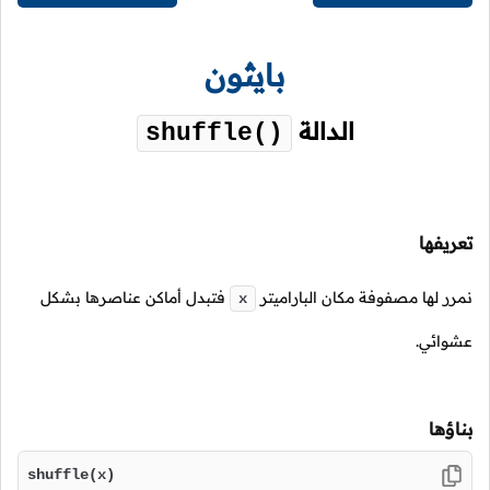
بايثون
الدالة
shuffle()
تعريفها
نمرر لها مصفوفة مكان الباراميتر
فتبدل أماكن عناصرها بشكل
x
عشوائي.
بناؤها
shuffle(x)