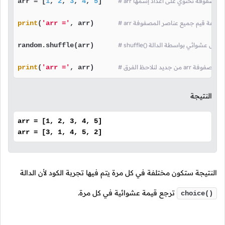
 بتعريف مصفوفة تحتوي على أعداد إسمها
]    
5
, 
4
, 
3
, 
2
, 
1
arr = [
 قمنا بطباعة قيم جميع عناصر المصفوفة
, arr)      
'arr ='
(
print
random.shuffle(arr)      
ميع عناصر المصفوفة
, arr)      
'arr ='
(
print
النتيجة
arr = [1, 2, 3, 4, 5]
arr = [3, 1, 4, 5, 2]
النتيجة ستكون مختلفة في كل مرة يتم فيها تجربة الكود لأن الدالة
ترجع قيمة عشوائية في كل مرة.
choice()