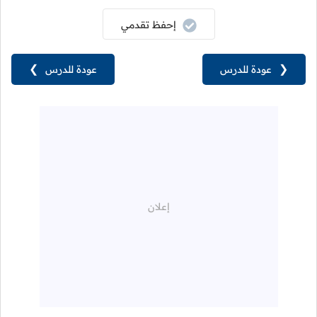
إحفظ تقدمي
❮
عودة للدرس
عودة للدرس
❯