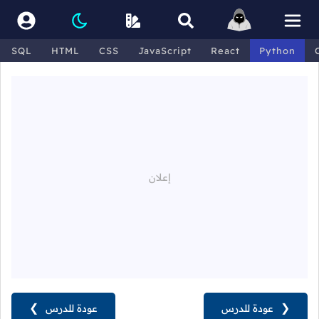
SQL
HTML
CSS
JavaScript
React
Python
❮
عودة للدرس
عودة للدرس
❯