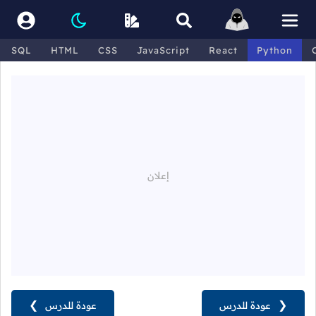
SQL
HTML
CSS
JavaScript
React
Python
❮
عودة للدرس
عودة للدرس
❯