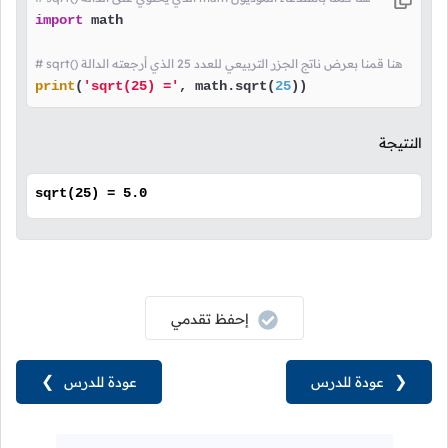
import
 math

# sqrt() هنا قمنا بعرض ناتج الجزر التربيعي للعدد 25 الذي أرجعته الدالة
print
(
'sqrt(25) ='
, math.sqrt(
25
))
النتيجة
sqrt(25) = 5.0
إحفظ تقدمي
❮
عودة للدرس
عودة للدرس
❯