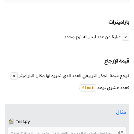
باراميترات
عبارة عن عدد ليس له نوع محدد.
x
قيمة الإرجاع
ترجع قيمة الجذر التربيعي للعدد الذي نمرره لها مكان الباراميتر
x
كعدد عشري نوعه
.
float
مثال
Test.py
# sqrt() الذي يحتوي على الدالة math هنا قمنا باستدعاء الموديول